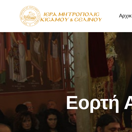
Αρχικ
Αρχική
Μητρόπ
Εορτή 