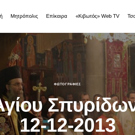
ή
Μητρόπολις
Επίκαιρα
«Κιβωτός» Web TV
Τσ
ολις
Επίκαιρα
«Κιβωτός» Web TV
Τσατσαρωνάκε
ΦΩΤΟΓΡΑΦΊΕΣ
Αγίου Σπυρίδων
12-12-2013