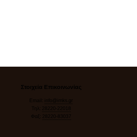
Στοιχεία Επικοινωνίας
Email:
info@imks.gr
Τηλ:
28220-22018
Φαξ:
28220-83037