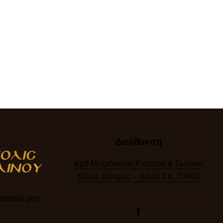
Διεύθυνση
Ιερά Μητρόπολις Κισάμου & Σελίνου
Έδρα: Κίσαμος – Χανιά Τ.Κ. 73400
ότοπό μας!​