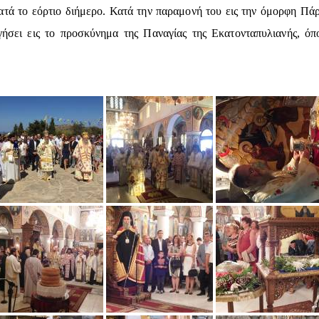
ατά το εόρτιο διήμερο. Κατά την παραμονή του εις την όμορφη Πά
γήσει εις το προσκύνημα της Παναγίας της Εκατονταπυλιανής, ό