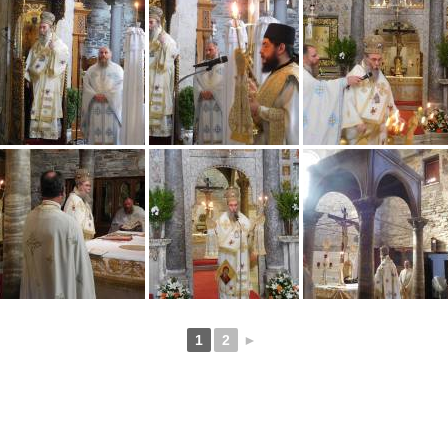
1
2
►