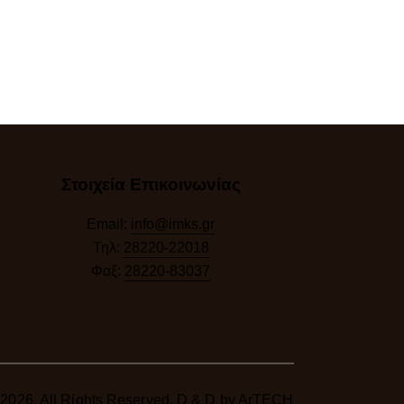
Στοιχεία Επικοινωνίας
Email:
info@imks.gr
Τηλ:
28220-22018
Φαξ:
28220-83037
2026. All Rights Reserved. D & D by
ArTECH