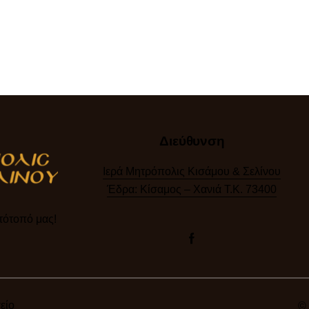
Διεύθυνση
Ιερά Μητρόπολις Κισάμου & Σελίνου
Έδρα: Κίσαμος – Χανιά Τ.Κ. 73400
ότοπό μας!​
είο
© 