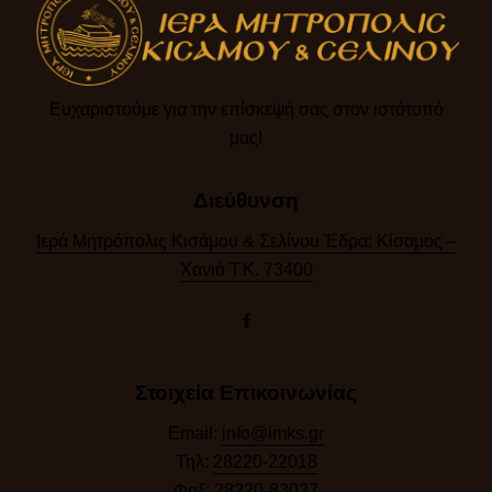
Ευχαριστούμε για την επίσκεψή σας στον ιστότοπό
μας!​
Διεύθυνση
Ιερά Μητρόπολις Κισάμου & Σελίνου Έδρα: Κίσαμος –
Χανιά Τ.Κ. 73400
Στοιχεία Επικοινωνίας
Email:
info@imks.gr
Τηλ:
28220-22018
Φαξ:
28220-83037