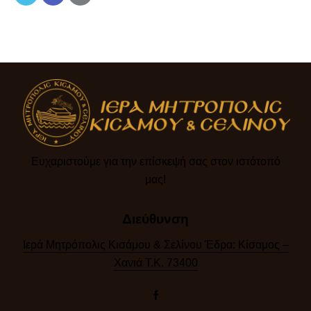
Ευχαριστούμε για την επίσκεψή σας στον ιστότοπό
μας!​
Διεύθυνση
Ιερά Μητρόπολις Κισάμου & Σελίνου Έδρα: Κίσαμος –
Χανιά Τ.Κ. 73400