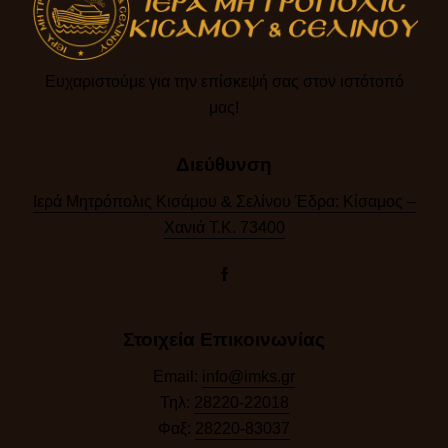
Ευχαριστούμε για την επίσκεψή σας στον ιστότοπό
μας!​
Διεύθυνση
Ιερά Μητρόπολις Κισάμου & Σελίνου Έδρα: Κίσαμος –
Χανιά Τ.Κ. 73400
Στοιχεία Επικοινωνίας
Email:
info@imks.gr
Τηλ:
28220-22018
Φαξ:
28220-83037