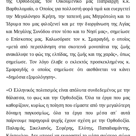
της Ορθοδοξίας, τον Οικουμενικό μας Πατριάρχη κ.κ.
Βαρθολομαίο, ο Οποίος για πολλοστή φορά τιμά και ευεργετεί
την Μεγαλόνησο Κρήτη, την ταπεινή μας Μητρόπολη και το
Ίδρυμα που μας φιλοξενεί και με την διοργάνωση της Αγίας
και Μεγάλης Συνόδου στον τόπο και το Νησί μας», σημείωσε
ο Επίσκοπος μας. Καλωσόρισε τον κ. Σμαραγδή, ο οποίος
«μετά από περιπλάνηση στα σκοτεινά μονοπάτια της ζωής
ανακάλυψε το φώς της ελπίδας, της ζωής και της χαράς», όπως
σημείωσε. Τον λόγο έλαβε ο εκλεκτός προσκεκλημένος κ.
Σμαραγδής ο οποίος σημείωσε ότι αισθάνεται να κάνει
«δημόσια εξομολόγηση».
«Ο Ελληνικός πολιτισμός είναι απόλυτα συνδεδεμένος με την
θάλασσα, το φως και την Ορθοδοξία. Όλα τα έργα που μας
καθορίζουν, κυρίως η ποίηση που είμαστε από την μεγαλύτερη
δύναμη παγκοσμίως, όλα τα έργα που μέσα απ΄ αυτά
παίρνουμε παρηγοριά ψυχής έχουν σχέση με την Ορθοδοξία.
Παλαμάς, Σικελιανός, Σεφέρης, Ελύτης, Παπαδιαμάντης,
Κόντογλου. Δεν μπορεί να εκφραστεί το μέσα ανώτερο σώμα