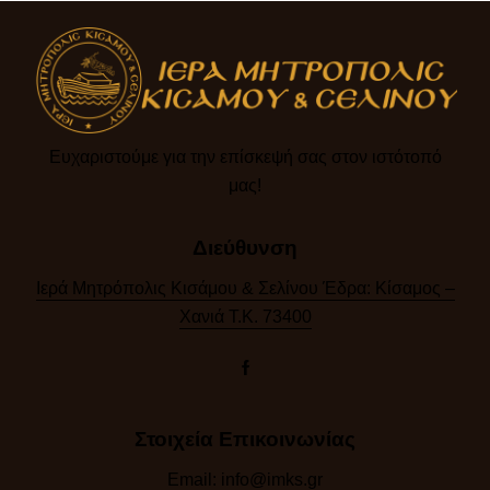
Ευχαριστούμε για την επίσκεψή σας στον ιστότοπό
μας!​
Διεύθυνση
Ιερά Μητρόπολις Κισάμου & Σελίνου Έδρα: Κίσαμος –
Χανιά Τ.Κ. 73400
Στοιχεία Επικοινωνίας
Email:
info@imks.gr