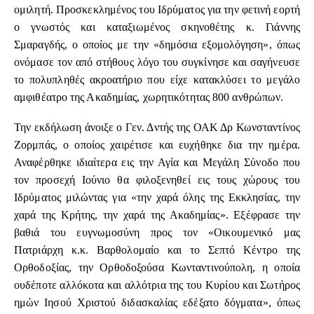
ομιλητή. Προσκεκλημένος του Ιδρύματος για την φετινή εορτή
ο γνωστός και καταξιωμένος σκηνοθέτης κ. Γιάννης
Σμαραγδής, ο οποίος με την «δημόσια εξομολόγηση», όπως
ονόμασε τον από στήθους λόγο του συγκίνησε και σαγήνευσε
το πολυπληθές ακροατήριο που είχε κατακλύσει το μεγάλο
αμφιθέατρο της Ακαδημίας, χωρητικότητας 800 ανθρώπων.
Την εκδήλωση άνοιξε ο Γεν. Δντής της ΟΑΚ Δρ Κωνσταντίνος
Ζορμπάς, ο οποίος χαιρέτισε και ευχήθηκε δια την ημέρα.
Αναφέρθηκε ιδιαίτερα εις την Αγία και Μεγάλη Σύνοδο που
τον προσεχή Ιούνιο θα φιλοξενηθεί εις τους χώρους του
Ιδρύματος μιλώντας για «την χαρά όλης της Εκκλησίας, την
χαρά της Κρήτης, την χαρά της Ακαδημίας». Εξέφρασε την
βαθιά του ευγνωμοσύνη προς τον «Οικουμενικό μας
Πατριάρχη κ.κ. Βαρθολομαίο και το Σεπτό Κέντρο της
Ορθοδοξίας, την Ορθοδοξούσα Κωνταντινούπολη, η οποία
ουδέποτε αλλόκοτα και αλλότρια της του Κυρίου και Σωτήρος
ημών Ιησού Χριστού διδασκαλίας εδέξατο δόγματα», όπως