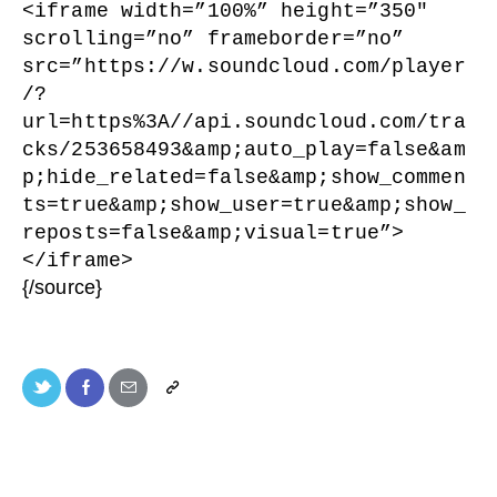
<iframe width=”100%” height=”350″
scrolling=”no” frameborder=”no”
src=”https://w.soundcloud.com/player
/?
url=https%3A//api.soundcloud.com/tra
cks/253658493&amp;auto_play=false&am
p;hide_related=false&amp;show_commen
ts=true&amp;show_user=true&amp;show_
reposts=false&amp;visual=true”>
</iframe>
{/source}