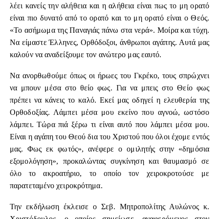
λέει κανείς την αλήθεια και η αλήθεια είναι πως το μη ορατό
είναι πιο δυνατό από το ορατό και το μη ορατό είναι ο Θεός.
«Το ασήμωμα της Παναγιάς πάνω στα νερά». Μοίρα και τύχη.
Να είμαστε Έλληνες, Ορθόδοξοι, άνθρωποι αγάπης. Αυτά μας
καλούν να αναδείξουμε τον ανώτερο μας εαυτό.
Να ανορθωθούμε όπως οι ήρωες του Γκρέκο, τους σπρώχνει
να μπουν μέσα στο θείο φως. Για να μπεις στο Θείο φως
πρέπει να κάνεις το καλό. Εκεί μας οδηγεί η ελευθερία της
Ορθοδοξίας. Λάμπει μέσα μου εκείνο που αγνοώ, ωστόσο
λάμπει. Τώρα πιά ξέρω τι είναι αυτό που λάμπει μέσα μου.
Είναι η αγάπη του Θεού δια του Χριστού που όλοι έχομε εντός
μας. Φως εκ φωτός», ανέφερε ο ομιλητής στην «δημόσια
εξομολόγηση», προκαλώντας συγκίνηση και θαυμασμό σε
όλο το ακροατήριο, το οποίο τον χειροκροτούσε με
παρατεταμένο χειροκρότημα.
Την εκδήλωση έκλεισε ο Σεβ. Μητροπολίτης Αυλώνος κ.
Χριστόδουλος, ο οποίος σημείωσε, αναφερόμενος στον