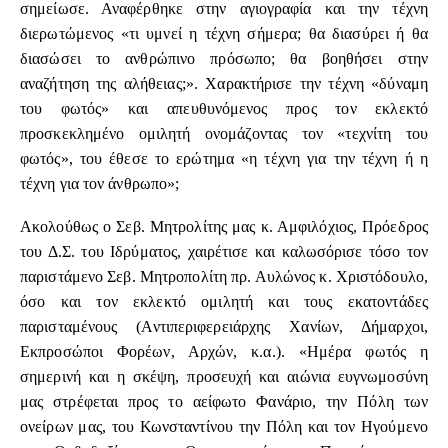
σημείωσε. Αναφέρθηκε στην αγιογραφία και την τέχνη
διερωτώμενος «τι υμνεί η τέχνη σήμερα; θα διασύρει ή θα
διασώσει το ανθρώπινο πρόσωπο; θα βοηθήσει στην
αναζήτηση της αλήθειας;». Χαρακτήρισε την τέχνη «δύναμη
του φωτός» και απευθυνόμενος προς τον εκλεκτό
προσκεκλημένο ομιλητή ονομάζοντας τον «τεχνίτη του
φωτός», του έθεσε το ερώτημα «η τέχνη για την τέχνη ή η
τέχνη για τον άνθρωπο»;
Ακολούθως ο Σεβ. Μητρολίτης μας κ. Αμφιλόχιος, Πρόεδρος
του Δ.Σ. του Ιδρύματος, χαιρέτισε και καλωσόρισε τόσο τον
παριστάμενο Σεβ. Μητροπολίτη πρ. Αυλώνος κ. Χριστόδουλο,
όσο και τον εκλεκτό ομιλητή και τους εκατοντάδες
παρισταμένους (Αντιπεριφερειάρχης Χανίων, Δήμαρχοι,
Εκπροσώποι Φορέων, Αρχών, κ.α.). «Ημέρα φωτός η
σημερινή και η σκέψη, προσευχή και αιώνια ευγνωμοσύνη
μας στρέφεται προς το αείφωτο Φανάριο, την Πόλη των
ονείρων μας, του Κωνσταντίνου την Πόλη και τον Ηγούμενο