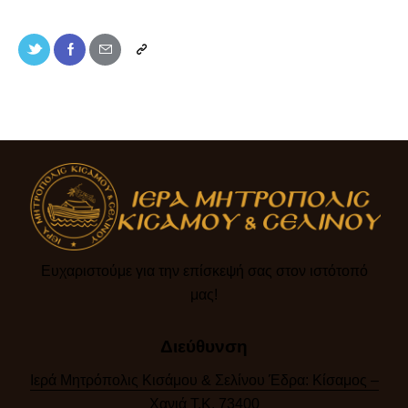
Ευχαριστούμε για την επίσκεψή σας στον ιστότοπό
μας!​
Διεύθυνση
Ιερά Μητρόπολις Κισάμου & Σελίνου Έδρα: Κίσαμος –
Χανιά Τ.Κ. 73400