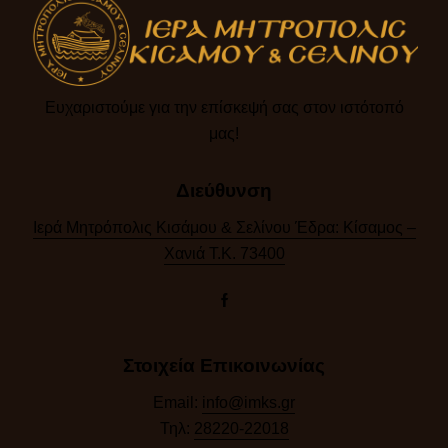
Ευχαριστούμε για την επίσκεψή σας στον ιστότοπό
μας!​
Διεύθυνση
Ιερά Μητρόπολις Κισάμου & Σελίνου Έδρα: Κίσαμος –
Χανιά Τ.Κ. 73400
Στοιχεία Επικοινωνίας
Email:
info@imks.gr
Τηλ:
28220-22018