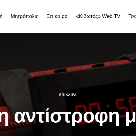
ή
Μητρόπολις
Επίκαιρα
«Κιβωτός» Web TV
Τσ
ολις
Επίκαιρα
«Κιβωτός» Web TV
Τσατσαρωνάκε
ΕΠΊΚΑΙΡΑ
η αντίστροφη 