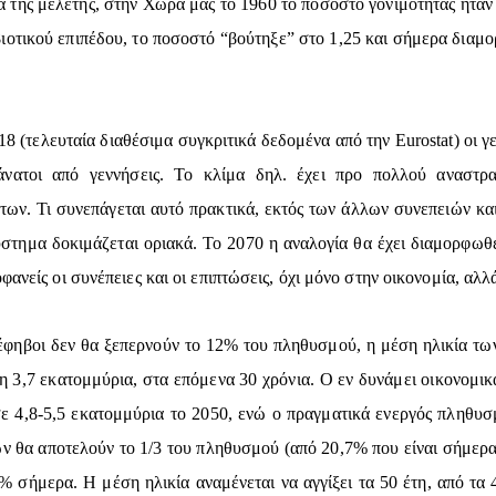
α της μελέτης, στην Χώρα μας το 1960 το ποσοστό γονιμότητας ήταν 
βιοτικού επιπέδου, το ποσοστό “βούτηξε” στο 1,25 και σήμερα διαμ
2018 (τελευταία διαθέσιμα συγκριτικά δεδομένα από την Eurostat) οι 
θάνατοι από γεννήσεις. Το κλίμα δηλ. έχει προ πολλού αναστρα
των. Τι συνεπάγεται αυτό πρακτικά, εκτός των άλλων συνεπειών κα
ύστημα δοκιμάζεται οριακά. Το 2070 η αναλογία θα έχει διαμορφωθ
ανείς οι συνέπειες και οι επιπτώσεις, όχι μόνο στην οικονομία, αλλ
 έφηβοι δεν θα ξεπερνούν το 12% του πληθυσμού, η μέση ηλικία των 
ση 3,7 εκατομμύρια, στα επόμενα 30 χρόνια. Ο εν δυνάμει οικονομικ
σε 4,8-5,5 εκατομμύρια το 2050, ενώ ο πραγματικά ενεργός πληθυσ
ών θα αποτελούν το 1/3 του πληθυσμού (από 20,7% που είναι σήμερα)
 σήμερα. Η μέση ηλικία αναμένεται να αγγίξει τα 50 έτη, από τα 44