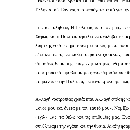
μειώνεται τόσο δραματικά και επικίνδυνα. Ε
Ελληνισμού. Εάν ναι, τι συνεπάγεται αυτό για τη
Τι φταίει αλήθεια; Η Πολιτεία, από μόνη της, μπ
Σαφώς και η Πολιτεία οφείλει να αναλάβει το μερ
λοιμικής νόσου πήρε τόσα μέτρα και, με περισσή 
εδώ και τώρα, να λάβει σειρά ενισχυμένων, ευε
σημασίας θέμα της υπογεννητικότητας. Θέμα που
μετατραπεί σε πρόβλημα μείζονος σημασία που θα
μέτρων από την Πολιτεία; Ταπεινά φρονούμε πως 
Αλλαγή νοοτροπίας χρειάζεται. Αλλαγή στάσης και
μόνος μου και άνετα με τον εαυτό μου». Νομίζω 
«εγώ» μας, τα θέλω και τις επιθυμίες μας. Έ
συνθλίψαμε την αγάπη και την θυσία. Αναζητήσαμ