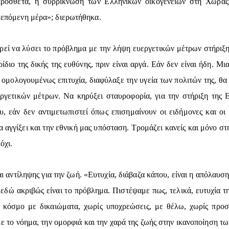
πιπρόσθετα, η συρρίκνωση των Ελληνικών οικογενειών στη Χώρας
ν επόμενη μέρα»; διερωτήθηκα.
ορεί να λύσει το πρόβλημα με την λήψη ευεργετικών μέτρων στήριξης
ίδιο της δικής της ευθύνης, πριν είναι αργά. Εάν δεν είναι ήδη. Μ
ομολογουμένως επιτυχία, διαφύλαξε την υγεία των πολιτών της, θα 
ργετικών μέτρων. Να κηρύξει σταυροφορία, για την στήριξη της 
, εάν δεν αντιμετωπιστεί όπως επισημαίνουν οι ειδήμονες και οι 
 αγγίξει και την εθνική μας υπόσταση. Τρομάζει κανείς και μόνο σ
όχι.
 αντίληψης για την ζωή. «Ευτυχία, διάβαζα κάπου, είναι η απόλαυση
εδώ ακριβώς είναι το πρόβλημα. Πιστέψαμε πως, τελικά, ευτυχία τ
να κόσμο με δικαιώματα, χωρίς υποχρεώσεις, με θέλω, χωρίς πρ
ε το νόημα, την ομορφιά και την χαρά της ζωής στην ικανοποίηση 