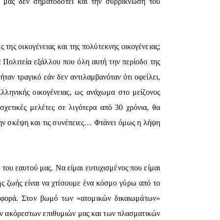
 μας δεν σηματοδοτεί και την συρρίκνωση του
 της οικογένειας και της πολύτεκνης οικογένειας;
ια Πολιτεία εξάλλου που όλη αυτή την περίοδο της
ήταν τραγικό εάν δεν αντιλαμβανόταν ότι οφείλει,
Ελληνικής οικογένειας, ως ανάχωμα στο μείζονος
σχετικές μελέτες σε λιγότερα από 30 χρόνια, θα
την σκέψη και τις συνέπειες… Φτάνει όμως η λήψη
 του εαυτού μας. Να είμαι ευτυχισμένος που είμαι
ης ζωής είναι να χτίσουμε ένα κόσμο γύρω από το
οσφορά. Στον βωμό των «ατομικών δικαιωμάτων»
των ακόρεστων επιθυμιών μας και των πλασματικών