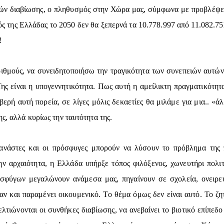
ν διαβίωσης, ο πληθυσμός στην Χώρα μας, σύμφωνα με προβλέψεις
 της Ελλάδας το 2050 δεν θα ξεπερνά τα 10.778.997 από 11.082.751
!
ριθμούς, να συνειδητοποιήσω την τραγικότητα των συνεπειών αυτ
Της είναι η υπογεννητικότητα. Πως αυτή η αμείλικτη πραγματικότη
ιβερή αυτή πορεία, σε λίγες μόλις δεκαετίες θα μιλάμε για μια.. 
ς, αλλά κυρίως την ταυτότητα της.
ανάστες και οι πρόσφυγες μπορούν να λύσουν το πρόβλημα της π
ην αρχαιότητα, η Ελλάδα υπήρξε τόπος φιλόξενος, χωνευτήρι πολ
σφύγων μεγαλώνουν ανάμεσα μας, πηγαίνουν σε σχολεία, ονειρεύ
ν και παραμένει οικουμενικό. Το θέμα όμως δεν είναι αυτό. Το ζητ
ελτιώνονται οι συνθήκες διαβίωσης, να ανεβαίνει το βιοτικό επίπεδ