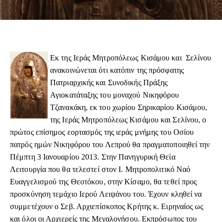
Εκ της Ιεράς Μητροπόλεως Κισάμου και Σελίνου
ανακοινώνεται ότι κατόπιν της πρόσφατης
Πατριαρχικής και Συνοδικής Πράξης
Αγιοκατάταξης του μοναχού Νικηφόρου
Τζανακάκη, εκ του χωρίου Σηρικαρίου Κισάμου,
της Ιεράς Μητροπόλεως Κισάμου και Σελίνου, ο
πρώτος επίσημος εορτασμός της ιεράς μνήμης του Οσίου
πατρός ημών Νικηφόρου του Λεπρού θα πραγματοποιηθεί την
Πέμπτη 3 Ιανουαρίου 2013. Στην Πανηγυρική Θεία
Λειτουργία που θα τελεστεί στον Ι. Μητροπολιτικό Ναό
Ευαγγελισμού της Θεοτόκου, στην Κίσαμο, θα τεθεί προς
προσκύνηση τεμάχιο Ιερού Λειψάνου του. Έχουν κληθεί να
συμμετέχουν ο Σεβ. Αρχιεπίσκοπος Κρήτης κ. Ειρηναίος ως
και όλοι οι Αρχιερείς της Μεγαλονήσου. Εκπρόσωπος του