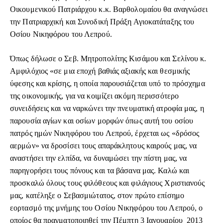
Οικουμενικού Πατριάρχου κ.κ. Βαρθολομαίου θα αναγνώσει
την Πατριαρχική και Συνοδική Πράξη Αγιοκατάταξης του
Οσίου Νικηφόρου του Λεπρού.
Όπως δήλωσε ο Σεβ. Μητροπολίτης Κισάμου και Σελίνου κ.
Αμφιλόχιος «σε μια εποχή βαθιάς αξιακής και θεσμικής
ύφεσης και κρίσης, η οποία παρουσιάζεται υπό το πρόσχημα
της οικονομικής, για να κοιμίζει ακόμη περισσότερο
συνειδήσεις και να ναρκώνει την πνευματική ατροφία μας, η
παρουσία αγίων και οσίων μορφών όπως αυτή του οσίου
πατρός ημών Νικηφόρου του Λεπρού, έρχεται ως «δρόσος
αερμών» να δροσίσει τους απαράκλητους καιρούς μας, να
αναστήσει την ελπίδα, να δυναμώσει την πίστη μας, να
παρηγορήσει τους πόνους και τα βάσανα μας. Καλώ και
προσκαλώ όλους τους φιλόθεους και φιλάγιους Χριστιανούς
μας, κατέληξε ο Σεβασμιώτατος, στον πρώτο επίσημο
εορτασμό της μνήμης του Οσίου Νικηφόρου του Λεπρού, ο
οποίος θα πραγματοποιηθεί την Πέμπτη 3 Ιανουαρίου 2013