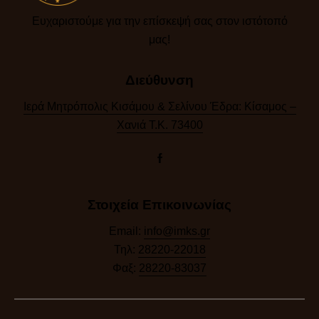
Ευχαριστούμε για την επίσκεψή σας στον ιστότοπό
μας!​
Διεύθυνση
Ιερά Μητρόπολις Κισάμου & Σελίνου Έδρα: Κίσαμος –
Χανιά Τ.Κ. 73400
Στοιχεία Επικοινωνίας
Email:
info@imks.gr
Τηλ:
28220-22018
Φαξ:
28220-83037