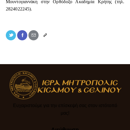
Μουντογιαννάκη στην Ορθόδοξο Ακαδημία Κρήτης (τηλ.
2824022245).
Ευχαριστούμε για την επίσκεψή σας στον ιστότοπό
μας!​
Διεύθυνση