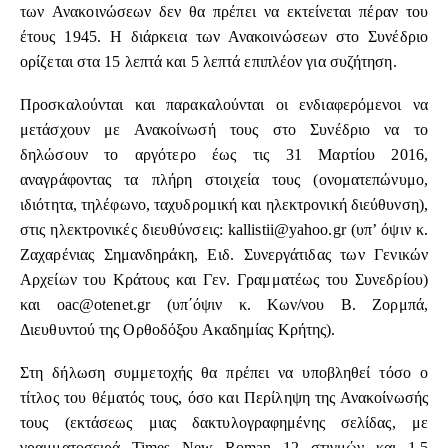
των Ανακοινώσεων δεν θα πρέπει να εκτείνεται πέραν του
έτους 1945. Η διάρκεια των Ανακοινώσεων στο Συνέδριο
ορίζεται στα 15 λεπτά και 5 λεπτά επιπλέον για συζήτηση.
Προσκαλούνται και παρακαλούνται οι ενδιαφερόμενοι να
μετάσχουν με Ανακοίνωσή τους στο Συνέδριο να το
δηλώσουν το αργότερο έως τις 31 Μαρτίου 2016,
αναγράφοντας τα πλήρη στοιχεία τους (ονοματεπώνυμο,
ιδιότητα, τηλέφωνο, ταχυδρομική και ηλεκτρονική διεύθυνση),
στις ηλεκτρονικές διευθύνσεις:
kallistii@yahoo.gr
(υπ’ όψιν κ.
Ζαχαρένιας Σημανδηράκη, Ειδ. Συνεργάτιδας των Γενικών
Αρχείων του Κράτους και Γεν. Γραμματέως του Συνεδρίου)
και
oac@otenet.gr
(υπ΄όψιν κ. Κων/νου Β. Ζορμπά,
Διευθυντού της Ορθοδόξου Ακαδημίας Κρήτης).
Στη δήλωση συμμετοχής θα πρέπει να υποβληθεί τόσο ο
τίτλος του θέματός τους, όσο και Περίληψη της Ανακοίνωσής
τους (εκτάσεως μιας δακτυλογραφημένης σελίδας, με
γραμματοσειρά Times New Roman 12 στιγμών και 1,5