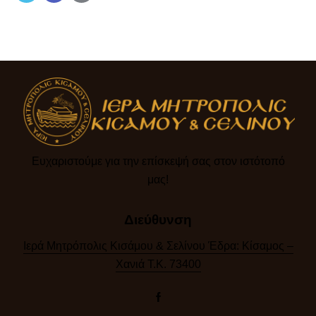
Ευχαριστούμε για την επίσκεψή σας στον ιστότοπό
μας!​
Διεύθυνση
Ιερά Μητρόπολις Κισάμου & Σελίνου Έδρα: Κίσαμος –
Χανιά Τ.Κ. 73400