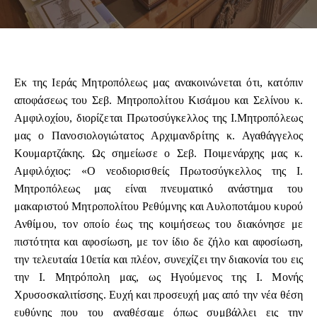
Εκ της Ιεράς Μητροπόλεως μας ανακοινώνεται ότι, κατόπιν
αποφάσεως του Σεβ. Μητροπολίτου Κισάμου και Σελίνου κ.
Αμφιλοχίου, διορίζεται Πρωτοσύγκελλος της Ι.Μητροπόλεως
μας ο Πανοσιολογιώτατος Αρχιμανδρίτης κ. Αγαθάγγελος
Κουμαρτζάκης. Ως σημείωσε ο Σεβ. Ποιμενάρχης μας κ.
Αμφιλόχιος: «Ο νεοδιορισθείς Πρωτοσύγκελλος της Ι.
Μητροπόλεως μας είναι πνευματικό ανάστημα του
μακαριστού Μητροπολίτου Ρεθύμνης και Αυλοποτάμου κυρού
Ανθίμου, τον οποίο έως της κοιμήσεως του διακόνησε με
πιστότητα και αφοσίωση, με τον ίδιο δε ζήλο και αφοσίωση,
την τελευταία 10ετία και πλέον, συνεχίζει την διακονία του εις
την Ι. Μητρόπολη μας, ως Ηγούμενος της Ι. Μονής
Χρυσοσκαλιτίσσης. Ευχή και προσευχή μας από την νέα θέση
ευθύνης που του αναθέσαμε όπως συμβάλλει εις την