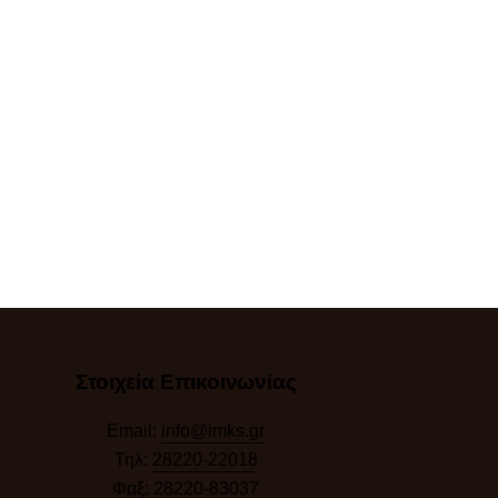
Στοιχεία Επικοινωνίας
Email:
info@imks.gr
Τηλ:
28220-22018
Φαξ:
28220-83037