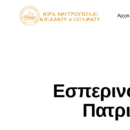
Αρχικ
Αρχική
Μητρόπ
Εσπεριν
Πατρ