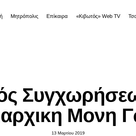
ή
Μητρόπολις
Επίκαιρα
«Κιβωτός» Web TV
Τσ
ολις
Επίκαιρα
«Κιβωτός» Web TV
Τσατσαρωνάκε
ΕΠΊΚΑΙΡΑ
ός Συγχωρήσεως
ιαρχικη Μονη Γ
13 Μαρτίου 2019