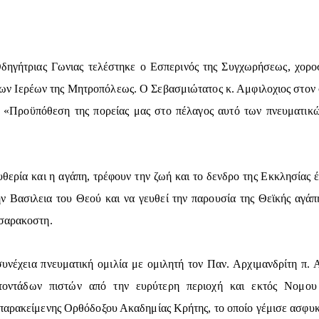
Οδηγήτριας Γωνιας τελέστηκε ο Εσπερινός της Συγχωρήσεως, χορο
των Ιερέων της Μητροπόλεως. Ο Σεβασμιώτατος κ. Αμφιλοχιος στον 
 «Προϋπόθεση της πορείας μας στο πέλαγος αυτό των πνευματικώ
υθερία και η αγάπη, τρέφουν την ζωή και το δενδρο της Εκκλησίας 
την Βασιλεια του Θεού και να γευθεί την παρουσία της Θεϊκής αγά
σσαρακοστη.
νέχεια πνευματική ομιλία με ομιλητή τον Παν. Αρχιμανδρίτη π.
ατοντάδων πιστών από την ευρύτερη περιοχή και εκτός Νομου
 παρακείμενης Ορθόδοξου Ακαδημίας Κρήτης, το οποίο γέμισε ασφυκ