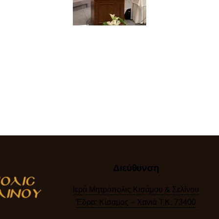
Διεύθυνση
Ιερά Μητρόπολις Κισάμου & Σελίνου
Έδρα: Κίσαμος – Χανιά Τ.Κ. 73400