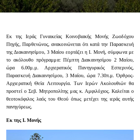
Εκ της Ιεράς Γυναικείας Κοινοβιακής Μονής Ζωοδόχου
Πηγής, Παρθενώνος, ανακοινώνεται ότι κατά την Παρασκευή
της Διακαινησίμου, 3 Μαίου εορτάζει η Ι. Μονή, σύμφωνα με
το ακόλουθο πρόγραμμα: Πέμπτη Διακαινησίμου 2 Μαίου,
ώρα 6.00μ.μ. Αρχιερατικός Πανηγυρικός Εσπερινός,
Παρασκευή Διακαινησίμου, 3 Μαίου, ώρα 7.30π.μ. Όρθρος-
Αρχιερατική Θεία Λειτουργία. Των Ιερών Ακολουθιών θα
προστεί ο Σεβ. Μητροπολίτης μας κ. Αμφιλόχιος. Καλείται ο
θεοτοκόφιλος λαός του Θεού όπως μετέχει της ιεράς αυτής
πανηγύρεως.
Εκ της Ι. Μονής