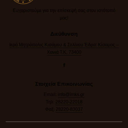
Ευχαριστούμε για την επίσκεψή σας στον ιστότοπό
μας!​
Διεύθυνση
Ιερά Μητρόπολις Κισάμου & Σελίνου Έδρα: Κίσαμος –
Χανιά Τ.Κ. 73400
Στοιχεία Επικοινωνίας
Email:
info@imks.gr
Τηλ:
28220-22018
Φαξ:
28220-83037