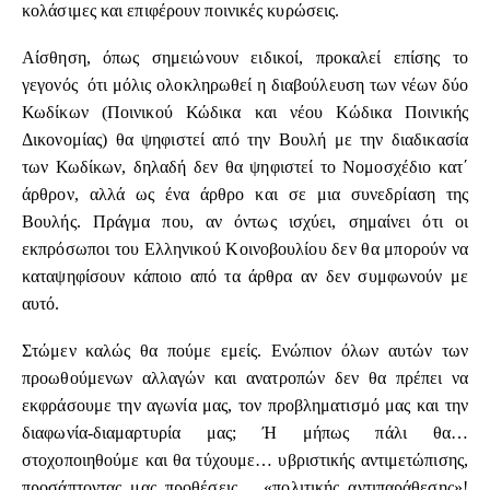
κολάσιμες και επιφέρουν ποινικές κυρώσεις.
Αίσθηση, όπως σημειώνουν ειδικοί, προκαλεί επίσης το
γεγονός ότι μόλις ολοκληρωθεί η διαβούλευση των νέων δύο
Κωδίκων (Ποινικού Κώδικα και νέου Κώδικα Ποινικής
Δικονομίας) θα ψηφιστεί από την Βουλή με την διαδικασία
των Κωδίκων, δηλαδή δεν θα ψηφιστεί το Νομοσχέδιο κατ΄
άρθρον, αλλά ως ένα άρθρο και σε μια συνεδρίαση της
Βουλής. Πράγμα που, αν όντως ισχύει, σημαίνει ότι οι
εκπρόσωποι του Ελληνικού Κοινοβουλίου δεν θα μπορούν να
καταψηφίσουν κάποιο από τα άρθρα αν δεν συμφωνούν με
αυτό.
Στώμεν καλώς θα πούμε εμείς. Ενώπιον όλων αυτών των
προωθούμενων αλλαγών και ανατροπών δεν θα πρέπει να
εκφράσουμε την αγωνία μας, τον προβληματισμό μας και την
διαφωνία-διαμαρτυρία μας; Ή μήπως πάλι θα…
στοχοποιηθούμε και θα τύχουμε… υβριστικής αντιμετώπισης,
προσάπτοντας μας προθέσεις… «πολιτικής αντιπαράθεσης»!