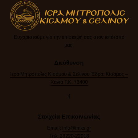
Ευχαριστούμε για την επίσκεψή σας στον ιστότοπό
μας!​
Διεύθυνση
Ιερά Μητρόπολις Κισάμου & Σελίνου Έδρα: Κίσαμος –
Χανιά Τ.Κ. 73400
Στοιχεία Επικοινωνίας
Email:
info@imks.gr
Τηλ:
28220-22018