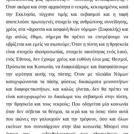
Όταν ακόμα και στην αρχαιότητα ο νεκρός, κεκοιμημένος κατά
την Εκκλησία, τύγχανε τιμής και σεβασμού και η ταφή
αποτελούσε πρωτογενές στοιχείο της ανθρώπινης συνείδησης,
χρέος στα «άγραπτα και ασφαλή θεών νόμιμα» (Σοφοκλής) και
όχι απλώς έθιμο, σήμερα θα πρέπει να επιτρέψουμε να
υβρίζεται και εμείς να σιωπούμε; Όταν η πίστη και η θρησκεία
είναι στοιχείο ιδιοπροσωπίας, στοιχείο ταυτότητας ενός λαού,
ενός Έθνους, δεν έχουμε χρέος και ευθύνη όλοι μας: Θεσμοί,
Πρόσωπα και Κοινωνία, να διαφυλάξουμε και διασφαλίσουμε
την ιερότητα αυτής της πίστης; Όταν με πλειάδα Νόμων
κατοχυρώνονται τα πάσης φύσεως δικαιώματα μειονοτήτων
και διαφορετικοτήτων, και καλώς γίνεται, δεν θα πρέπει να
είναι κατοχυρωμένο το δικαίωμα του σεβασμού στην πίστη,
την θρησκεία και τους νεκρούς; Που οδηγείται μία κοινωνία
όταν δεν σέβεται τα θέσμια, τα ιερά και τα όσια; τόσο αυτά
που αιώνες την γαλουχούν και την τρέφουν, όσο και όλων
εκείνων που συνυπάρχουν στην ίδια κοινωνία; Μπορεί στο
όνομα του…. «εξορθολογισμού των αδικημάτων» να