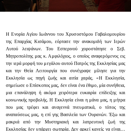
Η Ενορία Αγίου Ιωάννου του Χρυσοστόμου Γαβαλομουρίου
της Επαρχίας Κισάμου, εόρτασε την ανακομιδή των Ιερών
Αυτού λειψάνων. Του Εσπερινού χοροστάτησε ο Σεβ.
Μητροπολίτης μας κ. Αμφιλόχιος, ο οποίος αναφερόμενος εις
την ιερά μορφή του μεγάλου αυτού Πατρός της Εκκλησίας μας
και την Θεία Λειτουργία που συνέγραψε μίλησε για την
Εκκλησία ως πηγή ζωής και αιτία χαράς. «Η Εκκλησία,
σημείωσε ο Επίσκοπος μας, δεν είναι ένα έθιμο, μία συνήθεια,
μια επανάληψη ή ακόμα χειρότερα ευκαιρία επίδειξης και
κοινωνικής προβολής. Η Εκκλησία είναι η μάνα μας, η μήτρα
που μας τρέφει και αναγεννά πνευματικά, ο τόπος της
αναπαύσεως μας, η επί γης Βασιλεία των Ουρανών. Έξω και
μακριά από την Μυστηριακή και λατρευτική ζωή της
Εκκλησίας δεν υπάρχει σωτηρία. Δεν αρκεί κανείς να είναι…