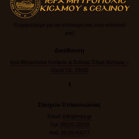
Ευχαριστούμε για την επίσκεψή σας στον ιστότοπό
μας!​
Διεύθυνση
Ιερά Μητρόπολις Κισάμου & Σελίνου Έδρα: Κίσαμος –
Χανιά Τ.Κ. 73400
Στοιχεία Επικοινωνίας
Email:
info@imks.gr
Τηλ:
28220-22018
Φαξ:
28220-83037