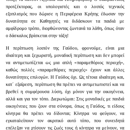
προτζέκτορας, οι υπολογιστές και ο λοιπός τεχνικός
εξοπλισμός που δώρισε η Περιφέρεια Κρήτης έδωσαν την
δυνατότητα σε Καθηγητές να διδάσκουν τα παιδιά με
αμφίδρομο τρόπο, διορθώνοντας ζωντανά τα λάθη, όπως όταν
ο δάσκαλος βρίσκεται στην τάξη!
Η περίπτωση λοιπόν της Γαύδου, φρονούμε, είναι μια
ιδιαίτερη και ξεχωριστή, μοναδική περίπτωση και δεν μπορεί
να αντιμετωπίζεται ως μια απλή «παραμεθόριος περιοχή»,
καθώς πολλές «παραμεθόριες περιοχές» έχουν και άλλες
δυνατότητες επιλογών. Η Γαύδος όχι. Ως τέτοια ιδιαίτερη και,
κατ΄ εξαίρεση, περίπτωση θα πρέπει να αντιμετωπιστεί και να
βρεθεί η συμφέρουσα λύση, όχι μόνον για την οικογένεια,
αλλά και για τον τόπο. Διερωτώμαι: Στις μοναδικές με παιδιά
οικογένειες που ζουν στα σύνορα, όπως η Γαύδος, τι είδους
κίνητρα θα πρέπει να δίδονται; Κίνητρα να φεύγουν, να
εγκαταλείπουν τον ακριτικό αυτό τόπο, που συνειδητά
επέλεξαν να χτίσουν τις ζωές τους ή κίνητρα να μείνουν, να