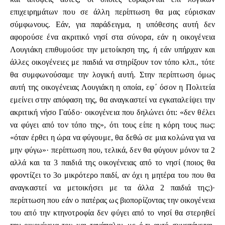
επιχειρημάτων που σε άλλη περίπτωση θα μας εύρισκαν
σύμφωνους. Εάν, για παράδειγμα, η υπόθεσης αυτή δεν
αφορούσε ένα ακριτικό νησί στα σύνορα, εάν η οικογένεια
Λουγιάκη επιθυμούσε την μετοίκηση της, ή εάν υπήρχαν και
άλλες οικογένειες με παιδιά να στηρίξουν τον τόπο κλπ., τότε
θα συμφωνούσαμε την λογική αυτή. Στην περίπτωση όμως
αυτή της οικογένειας Λουγιάκη η οποία, εφ΄ όσον η Πολιτεία
εμείνει στην απόφαση της, θα αναγκαστεί να εγκαταλείψει την
ακριτική νήσο Γαύδο· οικογένεια που δηλώνει ότι: «δεν θέλει
να φύγει από τον τόπο της», ότι τους είπε η κόρη τους πως:
«όταν έρθει η ώρα να φύγουμε, θα δεθώ σε μια κολώνα για να
μην φύγω»· περίπτωση που, τελικά, δεν θα φύγουν μόνον τα 2
αλλά και τα 3 παιδιά της οικογένειας από το νησί (ποιος θα
φροντίζει το 3ο μικρότερο παιδί, αν όχι η μητέρα του που θα
αναγκαστεί να μετοικήσει με τα άλλα 2 παιδιά της;)·
περίπτωση που εάν ο πατέρας ως βιοπορίζοντας την οικογένεια
του από την κτηνοτροφία δεν φύγει από το νησί θα στερηθεί