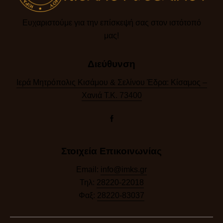
Ευχαριστούμε για την επίσκεψή σας στον ιστότοπό
μας!​
Διεύθυνση
Ιερά Μητρόπολις Κισάμου & Σελίνου Έδρα: Κίσαμος –
Χανιά Τ.Κ. 73400
Στοιχεία Επικοινωνίας
Email:
info@imks.gr
Τηλ:
28220-22018
Φαξ:
28220-83037