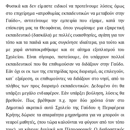
Φυσικά και δεν είμαστε ειδικοί να προτείνουμε λύσεις όμως
στο επιχείρημα «απροθυμίας εκπαιδευτικών να μεταβούν στην
Γαύδο», αντιτείνουμε την εμπειρία που είχαμε, κατά την
επίσκεψη μας τα Θεοφάνεια, όπου γνωρίσαμε μια εξαιρετική
εκπαιδευτικό (δασκάλα) με πολλές ευαισθησίες, αγάπη για τον
τόπο και τα παιδιά και μας συγκίνησε ιδιαίτερα, για τούτο και
με χαρά ανταποκριθήκαμε και σε αίτημα εξοπλισμού του
Σχολείου. Είναι σίγουρο, πιστεύουμε, ότι υπάρχουν πολλοί
εκπαιδευτικοί που θα επιθυμούσαν να διδάξουν στην Γαύδο.
Εάν όχι οι εκ των της επετηρίδας προς διορισμό, ας επιλεγούν,
κατ΄ εξαίρεση, οι επιθυμούντες να διδάξουν στο νησί, από το
πλήθος των προς διορισμό εκπαιδευτικών. Δεδομένο ότι θα
υπάρξει μεγάλο ενδιαφέρον. Εάν υπάρξει βούληση, λύσεις θα
βρεθούν. Πως βρέθηκαν π.χ. πριν δύο χρόνια όταν στο
Δημοτικό ακριτικό αυτό Σχολείο της Γαύδου η Περιφέρεια
Κρήτης δώρισε τα απαραίτητα μηχανήματα για να μπορούν οι
νεαροί μαθητές, (που τώρα καλούνται να φύγουν από τον τόπο
τους), να κάνουν Αγγλικά και Πληροφορική; Ο διαδραστικός