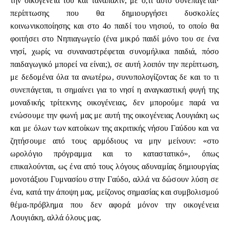
την οικογένεια του και τανάπαλιν, με ό,τι αυτό συνεπάγεται·
περίπτωσης που θα δημιουργήσει δυσκολίες
κοινωνικοποίησης και στο 4ο παιδί του νησιού, το οποίο θα
φοιτήσει στο Νηπιαγωγείο (ένα μικρό παιδί μόνο του σε ένα
νησί, χωρίς να συναναστρέφεται συνομήλικα παιδιά, πόσο
παιδαγωγικό μπορεί να είναι;), σε αυτή λοιπόν την περίπτωση,
με δεδομένα όλα τα ανωτέρω, συνυπολογίζοντας δε και το τι
συνεπάγεται, τι σημαίνει για το νησί η αναγκαστική φυγή της
μοναδικής τρίτεκνης οικογένειας, δεν μπορούμε παρά να
ενώσουμε την φωνή μας με αυτή της οικογένειας Λουγιάκη ως
και με όλων των κατοίκων της ακριτικής νήσου Γαύδου και να
ζητήσουμε από τους αρμόδιους να μην μείνουν: «στο
ωρολόγιο πρόγραμμα και το καταστατικό», όπως
επικαλούνται, ως ένα από τους λόγους αδυναμίας δημιουργίας
μονοτάξιου Γυμνασίου στην Γαύδο, αλλά να δώσουν λύση σε
ένα, κατά την άποψη μας, μείζονος σημασίας και συμβολισμού
θέμα-πρόβλημα που δεν αφορά μόνον την οικογένεια
Λουγιάκη, αλλά όλους μας.