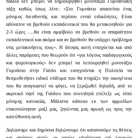
παιδιά δεν μπορεί να δημιουργηθεί μονοτάξια Γυμνασιακή
τάξη καθώς όπως λένε: «Στο Γυμνάσιο απαιτείται ένας
μόνιμος διευθυντής και περίπου εννιά ειδικότητες. Είναι
αδύνατον να βρεθούν εκπαιδευτικοί που θα μετακινηθούν για
2-3 ώρες ….θα είναι αμφίβολο να βρεθούν οι απαραίτητοι
εκπαιδευτικοί και ακόμα και αν βρεθούν θα υπάρχει πρόβλημα
στις μετακινήσεις τους». Η άποψις αυτή ενισχύεται και από
άλλες παρόμοιες που θεωρούν ότι «για λόγους παιδαγωγικούς
και ψυχολογικούς» δεν μπορεί να λειτουργηθεί μονοτάξιο
Γυμνάσιο στην Γαύδο και εισηγούνται η Πολιτεία να
θεσμοθετήσει ειδικό επίδομα που θα στηρίζει την οικογένεια
που θα αναγκαστεί να φύγει, να ξεριζωθεί δηλαδή, από το
ακριτικό νησί της Γαύδου που συνειδητά επέλεξε ως τόπο
μόνιμης κατοικίας. Μάλιστα κάποιοι εκ των αρμοδίων
επικοινώνησαν μαζί μας, ζητώντας μας αρωγή ως προς την
κατεύθυνση αυτή.
Δηλώσαμε και δημόσια δηλώνουμε ότι κατανοούμε τις θέσεις
και απόψεις αυτές, οι οποίες εδράζονται επί λογικών