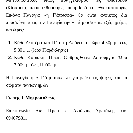
Μητροπολιτικός Ναός Ευαγγελισμού της Θεοτόκου
(Κίσαμος), όπου τεθησαυρίζεται η Ιερά και Θαυματουργός
Εικόνα Παναγία «η Γιάτρισσα» θα είναι ανοικτός δια
προσκύνημα εις την Παναγία την «Γιάτρισσα» τις εξής ημέρες
και ώρες:
Κάθε Δευτέρα και Πέμπτη Απόγευμα: ώρα 4.30μ.μ. έως
5.30μ.μ. (Ιερά Παράκλησις)
Κάθε Κυριακή. Πρωί: Όρθρος-Θεία Λειτουργία. Ώρα
7.00π.μ. έως 11.00π.μ.
Η Παναγία η « Γιάτρισσα» να γιατρεύει τις ψυχές και τα
σώματα πάντων ημών
Εκ της Ι. Μητροπόλεως
Επικοινωνία: Αιδ. Πρωτ. π. Αντώνιος Αρετάκης, κιν.
694679811