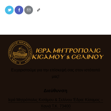
Ευχαριστούμε για την επίσκεψή σας στον ιστότοπό
μας!​
Διεύθυνση
Ιερά Μητρόπολις Κισάμου & Σελίνου Έδρα: Κίσαμος –
Χανιά Τ.Κ. 73400