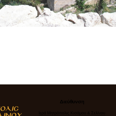
Διεύθυνση
Ιερά Μητρόπολις Κισάμου & Σελίνου