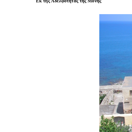
Εκ της Αδελφότητας της Μονής