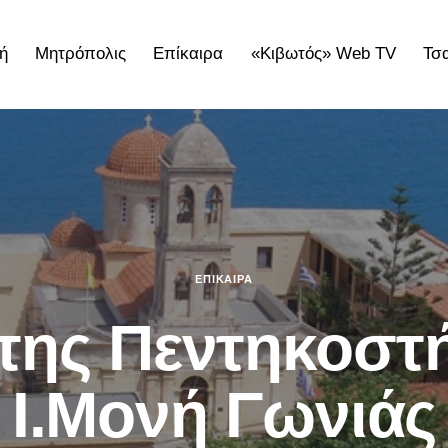
ή
Μητρόπολις
Επίκαιρα
«Κιβωτός» Web TV
Τσ
ολις
Επίκαιρα
«Κιβωτός» Web TV
Τσατσαρωνάκε
ΕΠΊΚΑΙΡΑ
της Πεντηκοστ
Ι.Μονή Γωνιάς