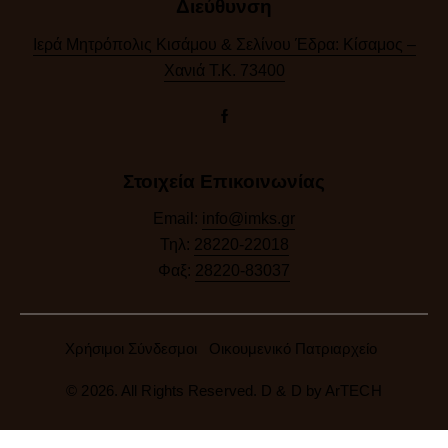
Διεύθυνση
Ιερά Μητρόπολις Κισάμου & Σελίνου Έδρα: Κίσαμος –
Χανιά Τ.Κ. 73400
Στοιχεία Επικοινωνίας
Email:
info@imks.gr
Τηλ:
28220-22018
Φαξ:
28220-83037
Χρήσιμοι Σύνδεσμοι
Οικουμενικό Πατριαρχείο
© 2026. All Rights Reserved. D & D by
ArTECH