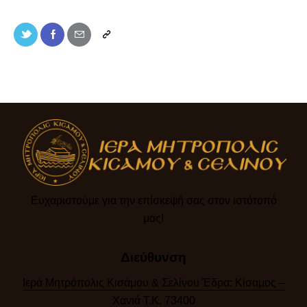
Ευχαριστούμε για την επίσκεψή σας στον ιστότοπό
μας!​
Διεύθυνση
Ιερά Μητρόπολις Κισάμου & Σελίνου Έδρα: Κίσαμος –
Χανιά Τ.Κ. 73400