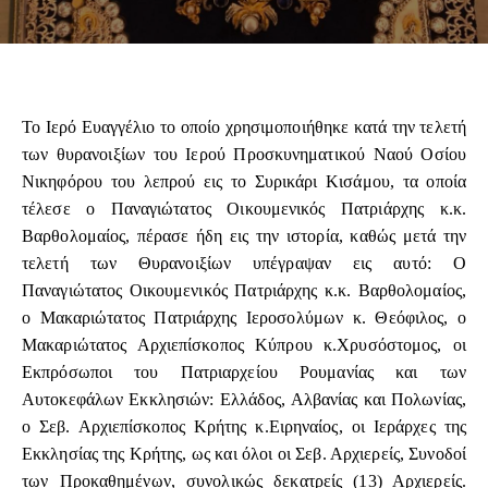
Το Ιερό Ευαγγέλιο το οποίο χρησιμοποιήθηκε κατά την τελετή
των θυρανοιξίων του Ιερού Προσκυνηματικού Ναού Οσίου
Νικηφόρου του λεπρού εις το Συρικάρι Κισάμου, τα οποία
τέλεσε ο Παναγιώτατος Οικουμενικός Πατριάρχης κ.κ.
Βαρθολομαίος, πέρασε ήδη εις την ιστορία, καθώς μετά την
τελετή των Θυρανοιξίων υπέγραψαν εις αυτό: Ο
Παναγιώτατος Οικουμενικός Πατριάρχης κ.κ. Βαρθολομαίος,
ο Μακαριώτατος Πατριάρχης Ιεροσολύμων κ. Θεόφιλος, ο
Μακαριώτατος Αρχιεπίσκοπος Κύπρου κ.Χρυσόστομος, οι
Εκπρόσωποι του Πατριαρχείου Ρουμανίας και των
Αυτοκεφάλων Εκκλησιών: Ελλάδος, Αλβανίας και Πολωνίας,
ο Σεβ. Αρχιεπίσκοπος Κρήτης κ.Ειρηναίος, οι Ιεράρχες της
Εκκλησίας της Κρήτης, ως και όλοι οι Σεβ. Αρχιερείς, Συνοδοί
των Προκαθημένων, συνολικώς δεκατρείς (13) Αρχιερείς.