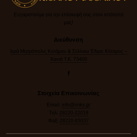
Ευχαριστούμε για την επίσκεψή σας στον ιστότοπό
μας!​
Διεύθυνση
Ιερά Μητρόπολις Κισάμου & Σελίνου Έδρα: Κίσαμος –
Χανιά Τ.Κ. 73400
Στοιχεία Επικοινωνίας
Email:
info@imks.gr
Τηλ:
28220-22018
Φαξ:
28220-83037