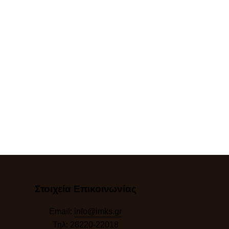
Στοιχεία Επικοινωνίας
Email:
info@imks.gr
Τηλ:
28220-22018