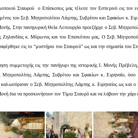
οποιού Σταυρού ο Επίσκοπος μας τέλεσε τον Εσπερινό εις τον εο
ένος του Σεβ. Μητροπολίτου Λάμπης, Συβρίτου και Σφακίων κ. Ειρη
ονής. Στην πανηγυρική Θεία Λειτουργία προεξήρχε ο Σεβ. Μητροπολ
ς Ζηλανδίας κ. Μύρωνος και του Επισκόπου μας. Ο Σεβ. Μητροπολ
αναφέρθηκε εις το “μυστήριο του Σταυρού” ως και την σημασία του Σ
ση συμμετοχής εις την πανήγυρι της ιστορικής Ι. Μονής Πρέβελη
. Μητροπολίτης Λάμπης, Συβρίτου και Σφακίων κ. Ειρηναίο, όσο 
ι καλωσόρισαν ο Σεβ. Μητροπολίτης Λάμπης κ. Ειρηναίος ως και 
ονή δια να προσκυνήσουν τον Τίμιο Σταυρό και να λάβουν την χάρι 