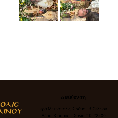
Διεύθυνση
Ιερά Μητρόπολις Κισάμου & Σελίνου
Έδρα: Κίσαμος – Χανιά Τ.Κ. 73400