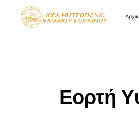
Αρχικ
Αρχική
Μητρόπ
Εορτή Υ