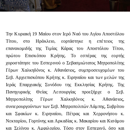
Την Κυριακή 19 Μαίου στον Ιερό Ναό του Αγίου Αποστόλου
Τίτου, στο Ηράκλειο, εορτάστηκε η επέτειος της
επανακομιδής της Τιμίας Κάρας του Αποστόλου Τίτου,
πρώτου Επισκόπου Κρήτης. Το εσπέρας της εορτής
χοροστάτησε του Εσπερινού ο Σεβασμιώτατος Μητροπολίτης
Γέρων Χαλκηδόνος κ. Αθανάσιος, συμπροσευχομέων του
Σεβ. Αρχιεπισκόπου Κρήτης κ. Ειρηναίου και των μελών της
Ιεράς Επαρχιακής Συνόδου της Εκκλησίας Κρήτης. Της
Πανηγυρικής Θείας Λειτουργίας προεξήρχε ο Σεβ.
Μητροπολίτης Γέρων Χαλκηδόνος κ. Αθανάσιος,
συνιερουργούντων των Σεβ. Μητροπολιτών Λάμπης, Συβρίτου
και Σφακίων κ. Ειρηναίου, Πέτρας και Χερρονήσου κ.
Νεκταρίου, Γορτύνης και Αρκαδίας κ. Μακαρίου και Κισάμου
και Σελίνου κ. Αμφιλοχίου. Τόσο στον Εσπερινό, όσο και