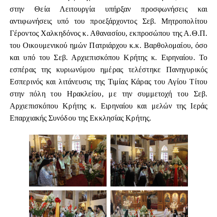
στην Θεία Λειτουργία υπήρξαν προσφωνήσεις και
αντιφωνήσεις υπό του προεξάρχοντος Σεβ. Μητροπολίτου
Γέροντος Χαλκηδόνος κ. Αθανασίου, εκπροσώπου της Α.Θ.Π.
του Οικουμενικού ημών Πατριάρχου κ.κ. Βαρθολομαίου, όσο
και υπό του Σεβ. Αρχιεπισκόπου Κρήτης κ. Ειρηναίου. Το
εσπέρας της κυριωνύμου ημέρας τελέστηκε Πανηγυρικός
Εσπερινός και λιτάνευσις της Τιμίας Κάρας του Αγίου Τίτου
στην πόλη του Ηρακλείου, με την συμμετοχή του Σεβ.
Αρχιεπισκόπου Κρήτης κ. Ειρηναίου και μελών της Ιεράς
Επαρχιακής Συνόδου της Εκκλησίας Κρήτης.