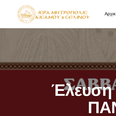
Αρχικ
Αρχική
Μητρόπ
Έλευση 
ΠΑΝ