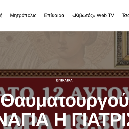
ή
Μητρόπολις
Επίκαιρα
«Κιβωτός» Web TV
Τσ
ολις
Επίκαιρα
«Κιβωτός» Web TV
Τσατσαρωνάκε
ΕΠΊΚΑΙΡΑ
Θαυματουργού
ΑΓΙΑ Η ΓΙΑΤΡ