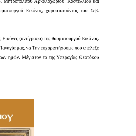
εβ. Μητροπολίτου Αρκαλοχωρίου, Καστελλίου και
υματουργού Εικόνος, χοροστατούντος του Σεβ.
ς Εικόνες (αντίγραφο) της θαυματουργού Εικόνος.
Παναγία μας, να Την ευχαριστήσουμε που επέλεξε
άντων ημών. Μέγιστον το της Υπεραγίας Θεοτόκου