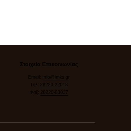
Στοιχεία Επικοινωνίας
Email:
info@imks.gr
Τηλ:
28220-22018
Φαξ:
28220-83037