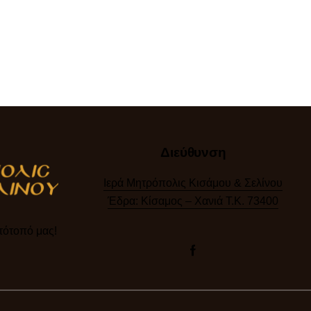
Διεύθυνση
Ιερά Μητρόπολις Κισάμου & Σελίνου
Έδρα: Κίσαμος – Χανιά Τ.Κ. 73400
ότοπό μας!​