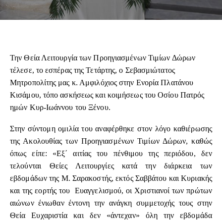
Την Θεία Λειτουργία των Προηγιασμένων Τιμίων Δώρων
τέλεσε, το εσπέρας της Τετάρτης, ο Σεβασμιώτατος
Μητροπολίτης μας κ. Αμφιλόχιος στην Ενορία Πλατάνου
Κισάμου, τόπο ασκήσεως και κοιμήσεως του Οσίου Πατρός
ημών Κυρ-Ιωάννου του Ξένου.
Στην σύντομη ομιλία του αναφέρθηκε στον λόγο καθιέρωσης
της Ακολουθίας των Προηγιασμένων Τιμίων Δώρων, καθώς
όπως είπε: «Εξ΄ αιτίας του πένθιμου της περιόδου, δεν
τελούνται Θείες Λειτουργίες κατά την διάρκεια των
εβδομάδων της Μ. Σαρακοστής, εκτός Σαββάτου και Κυριακής
και της εορτής του Ευαγγελισμού, οι Χριστιανοί των πρώτων
αιώνων ένιωθαν έντονη την ανάγκη συμμετοχής τους στην
Θεία Ευχαριστία και δεν «άντεχαν» όλη την εβδομάδα