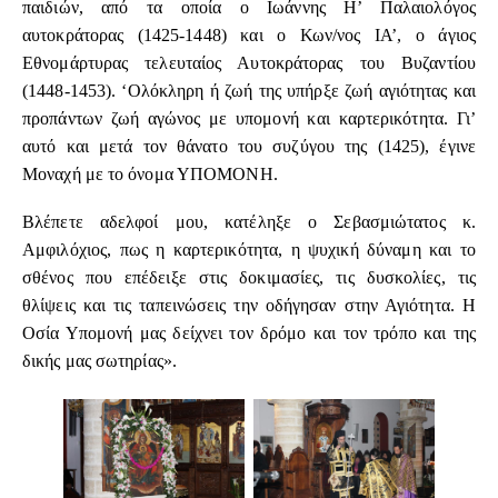
παιδιών, από τα οποία ο Ιωάννης Η’ Παλαιολόγος
αυτοκράτορας (1425-1448) και ο Κων/νος ΙΑ’, ο άγιος
Εθνομάρτυρας τελευταίος Αυτοκράτορας του Βυζαντίου
(1448-1453). ‘Ολόκληρη ή ζωή της υπήρξε ζωή αγιότητας και
προπάντων ζωή αγώνος με υπομονή και καρτερικότητα. Γι’
αυτό και μετά τον θάνατο του συζύγου της (1425), έγινε
Μοναχή με το όνομα ΥΠΟΜΟΝΗ.
Βλέπετε αδελφοί μου, κατέληξε ο Σεβασμιώτατος κ.
Αμφιλόχιος, πως η καρτερικότητα, η ψυχική δύναμη και το
σθένος που επέδειξε στις δοκιμασίες, τις δυσκολίες, τις
θλίψεις και τις ταπεινώσεις την οδήγησαν στην Αγιότητα. Η
Οσία Υπομονή μας δείχνει τον δρόμο και τον τρόπο και της
δικής μας σωτηρίας».