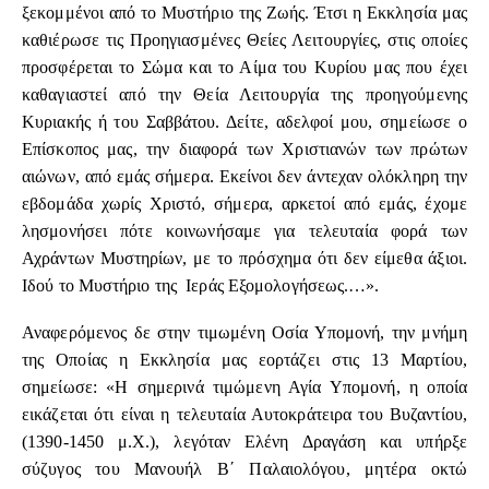
ξεκομμένοι από το Μυστήριο της Ζωής. Έτσι η Εκκλησία μας
καθιέρωσε τις Προηγιασμένες Θείες Λειτουργίες, στις οποίες
προσφέρεται το Σώμα και το Αίμα του Κυρίου μας που έχει
καθαγιαστεί από την Θεία Λειτουργία της προηγούμενης
Κυριακής ή του Σαββάτου. Δείτε, αδελφοί μου, σημείωσε ο
Επίσκοπος μας, την διαφορά των Χριστιανών των πρώτων
αιώνων, από εμάς σήμερα. Εκείνοι δεν άντεχαν ολόκληρη την
εβδομάδα χωρίς Χριστό, σήμερα, αρκετοί από εμάς, έχομε
λησμονήσει πότε κοινωνήσαμε για τελευταία φορά των
Αχράντων Μυστηρίων, με το πρόσχημα ότι δεν είμεθα άξιοι.
Ιδού το Μυστήριο της Ιεράς Εξομολογήσεως.…».
Αναφερόμενος δε στην τιμωμένη Οσία Υπομονή, την μνήμη
της Οποίας η Εκκλησία μας εορτάζει στις 13 Μαρτίου,
σημείωσε: «Η σημερινά τιμώμενη Αγία Υπομονή, η οποία
εικάζεται ότι είναι η τελευταία Αυτοκράτειρα του Βυζαντίου,
(1390-1450 μ.Χ.), λεγόταν Ελένη Δραγάση και υπήρξε
σύζυγος του Μανουήλ Β΄ Παλαιολόγου, μητέρα οκτώ