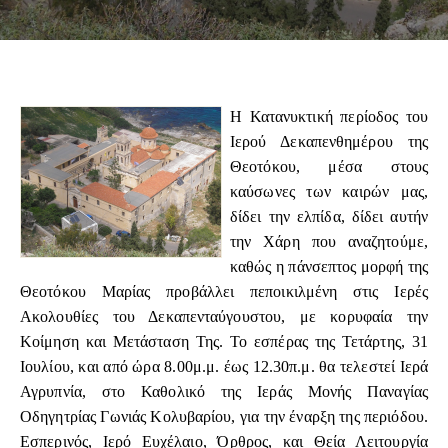
Η Κατανυκτική περίοδος του
Ιερού Δεκαπενθημέρου της
Θεοτόκου, μέσα στους
καύσωνες των καιρών μας,
δίδει την ελπίδα, δίδει αυτήν
την Χάρη που αναζητούμε,
καθώς η πάνσεπτος μορφή της
Θεοτόκου Μαρίας προβάλλει πεποικιλμένη στις Ιερές
Ακολουθίες του Δεκαπενταύγουστου, με κορυφαία την
Κοίμηση και Μετάσταση Της. Το εσπέρας της Τετάρτης, 31
Ιουλίου, και από ώρα 8.00μ.μ. έως 12.30π.μ. θα τελεστεί Ιερά
Αγρυπνία, στο Καθολικό της Ιεράς Μονής Παναγίας
Οδηγητρίας Γωνιάς Κολυβαρίου, για την έναρξη της περιόδου.
Εσπερινός, Ιερό Ευχέλαιο, Όρθρος, και Θεία Λειτουργία