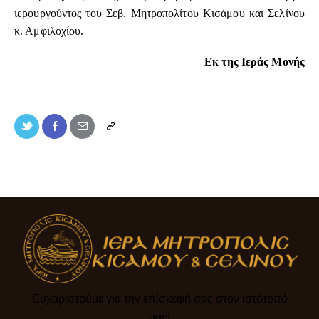
ιερουργούντος του Σεβ. Μητροπολίτου Κισάμου και Σελίνου
κ. Αμφιλοχίου.
Εκ της Ιεράς Μονής
Ευχαριστούμε για την επίσκεψή σας στον ιστότοπό
μας!​