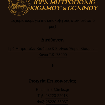
Ευχαριστούμε για την επίσκεψή σας στον ιστότοπό
μας!​
Διεύθυνση
Ιερά Μητρόπολις Κισάμου & Σελίνου Έδρα: Κίσαμος –
Χανιά Τ.Κ. 73400
Στοιχεία Επικοινωνίας
Email:
info@imks.gr
Τηλ:
28220-22018
Φαξ:
28220-83037