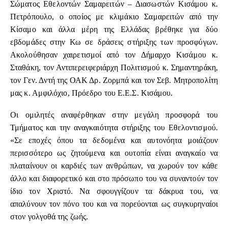
Σώματος Εθελοντών Σαμαρειτών – Διασωστών Κισάμου κ.
Πετρόπουλο, ο οποίος με κλιμάκιο Σαμαρειτών από την
Κίσαμο και άλλα μέρη της Ελλάδας βρέθηκε για δύο
εβδομάδες στην Κω σε δράσεις στήριξης των προσφύγων.
Ακολούθησαν χαιρετισμοί από τον Δήμαρχο Κισάμου κ.
Σταθάκη, τον Αντιπερειφεριάρχη Πολιτισμού κ. Σημαντηράκη,
τον Γεν. Δντή της ΟΑΚ Δρ. Ζορμπά και τον Σεβ. Μητροπολίτη
μας κ. Αμφιλόχιο, Πρόεδρο του Ε.Ε.Σ. Κισάμου.
Οι ομιλητές αναφέρθηκαν στην μεγάλη προσφορά του
Τμήματος και την αναγκαιότητα στήριξης του Εθελοντισμού.
«Σε εποχές όπου τα δεδομένα και αυτονόητα μοιάζουν
περισσότερο ως ζητούμενα και ουτοπία είναι αναγκαίο να
πλαταίνουν οι καρδιές των ανθρώπων, να χωρούν τον κάθε
άλλο και διαφορετικό και στο πρόσωπο του να συναντούν τον
ίδιο τον Χριστό. Να σφουγγίζουν τα δάκρυα του, να
απαλύνουν τον πόνο του και να πορεύονται ως συγκυρηναίοι
στον γολγοθά της ζωής.