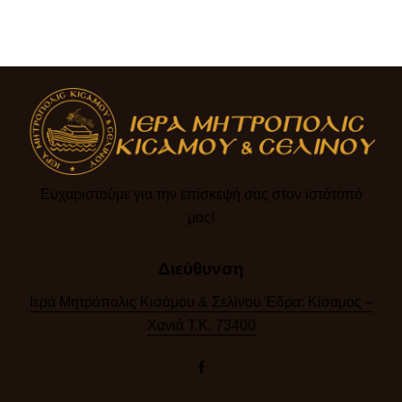
Ευχαριστούμε για την επίσκεψή σας στον ιστότοπό
μας!​
Διεύθυνση
Ιερά Μητρόπολις Κισάμου & Σελίνου Έδρα: Κίσαμος –
Χανιά Τ.Κ. 73400