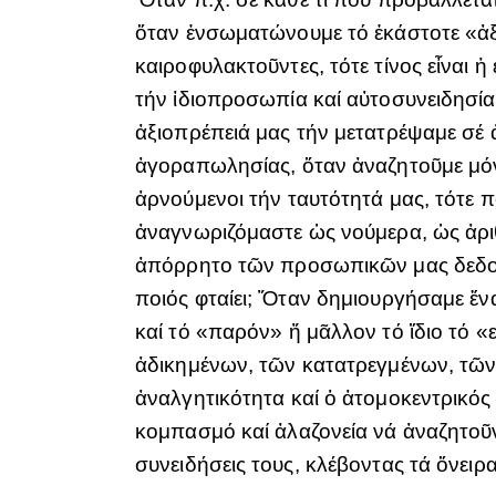
ὅταν ἐνσωματώνουμε τό ἑκάστοτε «ἀξ
καιροφυλακτοῦντες, τότε τίνος εἶναι
τήν ἰδιοπροσωπία καί αὐτοσυνειδησία
ἀξιοπρέπειά μας τήν μετατρέψαμε σέ ἀ
ἀγοραπωλησίας, ὅταν ἀναζητοῦμε μόνο 
ἀρνούμενοι τήν ταυτότητά μας, τότε 
ἀναγνωριζόμαστε ὡς νούμερα, ὡς ἀριθ
ἀπόρρητο τῶν προσωπικῶν μας δεδομέ
ποιός φταίει; Ὅταν δημιουργήσαμε ἕνα
καί τό «παρόν» ἤ μᾶλλον τό ἴδιο τό 
ἀδικημένων, τῶν κατατρεγμένων, τῶν
ἀναλγητικότητα καί ὁ ἀτομοκεντρικός
κομπασμό καί ἀλαζονεία νά ἀναζητοῦ
συνειδήσεις τους, κλέβοντας τά ὄνειρ