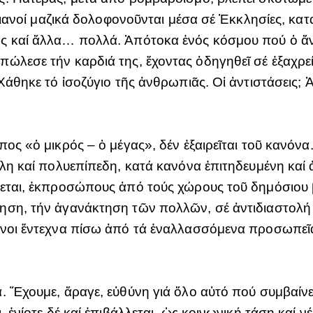
στιανοί μαζικά δολοφονοῦνται μέσα σέ Ἐκκλησίες, κα
ς καί ἄλλα… πολλά. Ἀπότοκα ἑνός κόσμου πού ὁ ἄ
πώλεσε τήν καρδιά της, ἔχοντας ὁδηγηθεῖ σέ ἐξαχ
Χάθηκε τό ἰσοζύγιο τῆς ἀνθρωπιᾶς. Οἱ ἀντιστάσεις;
ος «ὁ μικρός – ὁ μέγας», δέν ἐξαιρεῖται τοῦ κανόνα
ίλη καί πολυεπίπεδη, κατά κανόνα ἐπιτηδευμένη καί
εται, ἐκπροσώπους ἀπό τούς χώρους τοῦ δημόσιου β
ηση, τήν ἀγανάκτηση τῶν πολλῶν, σέ ἀντιδιαστολή
ένοι ἔντεχνα πίσω ἀπό τά ἐναλλασσόμενα προσωπεῖα
. Ἔχουμε, ἄραγε, εὐθύνη γιά ὅλο αὐτό πού συμβαίνε
 ἐνίοτε δέ καί ἐπιβάλλεται, ὡς κοινωνική τάση καί νέο