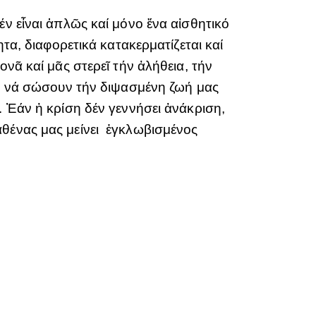
έν εἶναι ἁπλῶς καί μόνο ἕνα αἰσθητικό
τα, διαφορετικά κατακερματίζεται καί
νᾶ καί μᾶς στερεῖ τήν ἀλήθεια, τήν
οῦν νά σώσουν τήν διψασμένη ζωή μας
. Ἐάν ἡ κρίση δέν γεννήσει ἀνάκριση,
αθένας μας μείνει ἐγκλωβισμένος