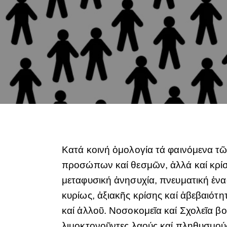
Κατά κοινή ὁμολογία τά φαινόμενα τῶ
προσώπων καί θεσμῶν, ἀλλά καί κρίσ
μεταφυσική ἀνησυχία, πνευματική ἐν
κυρίως, ἀξιακῆς κρίσης καί ἀβεβαιότ
καί ἀλλοῦ. Νοσοκομεῖα καί Σχολεῖα β
λιμοκτονοῦντες λαούς καί πληθυσμούς