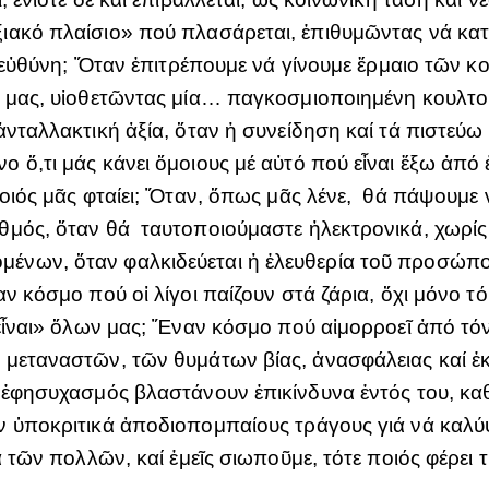
ιακό πλαίσιο» πού πλασάρεται, ἐπιθυμῶντας νά κα
 ἡ εὐθύνη; Ὅταν ἐπιτρέπουμε νά γίνουμε ἕρμαιο τῶν 
 μας, υἱοθετῶντας μία… παγκοσμιοποιημένη κουλτούρ
νταλλακτική ἀξία, ὅταν ἡ συνείδηση καί τά πιστεύω 
ὅ,τι μάς κάνει ὅμοιους μέ αὐτό πού εἶναι ἔξω ἀπό ἐ
ποιός μᾶς φταίει; Ὅταν, ὅπως μᾶς λένε, θά πάψουμε
μός, ὅταν θά ταυτοποιούμαστε ἠλεκτρονικά, χωρίς 
νων, ὅταν φαλκιδεύεται ἡ ἐλευθερία τοῦ προσώπου 
ν κόσμο πού οἱ λίγοι παίζουν στά ζάρια, ὄχι μόνο τό
«εἶναι» ὅλων μας; Ἕναν κόσμο πού αἱμορροεῖ ἀπό τ
 μεταναστῶν, τῶν θυμάτων βίας, ἀνασφάλειας καί ἐ
 ἐφησυχασμός βλαστάνουν ἐπικίνδυνα ἐντός του, καθ
ν ὑποκριτικά ἀποδιοπομπαίους τράγους γιά νά καλ
α τῶν πολλῶν, καί ἐμεῖς σιωποῦμε, τότε ποιός φέρει 