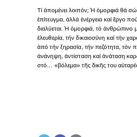
Τί ἀπομένει λοιπόν; Ἡ ὀμορφιά θά σώσ
ἐπίτευγμα, ἀλλά ἐνέργεια καί ἔργο πού
διαλύεται. Ἡ ὀμορφιά, τό ἀνθρώπινο μ
ἐλευθερία, τήν δικαιοσύνη καί τήν χ
ἀπό τήν ξηρασία, τήν πεζότητα, τόν π
ἀνάνηψη, ἀντίσταση καί ἀνάταση καρδ
στό… «βόλεμα» τῆς δικῆς του αὐταρέσ