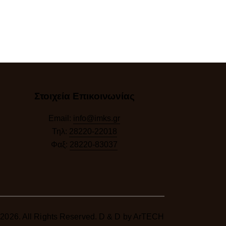
Στοιχεία Επικοινωνίας
Email:
info@imks.gr
Τηλ:
28220-22018
Φαξ:
28220-83037
2026. All Rights Reserved. D & D by
ArTECH