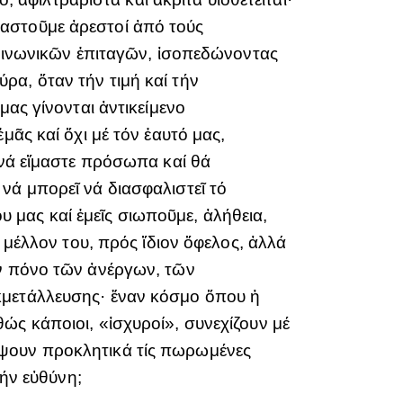
ταστοῦμε ἀρεστοί ἀπό τούς
κοινωνικῶν ἐπιταγῶν, ἰσοπεδώνοντας
α, ὅταν τήν τιμή καί τήν
μας γίνονται ἀντικείμενο
μᾶς καί ὄχι μέ τόν ἑαυτό μας,
 νά εἴμαστε πρόσωπα καί θά
νά μπορεῖ νά διασφαλιστεῖ τό
μας καί ἐμεῖς σιωποῦμε, ἀλήθεια,
 μέλλον του, πρός ἴδιον ὄφελος, ἀλλά
όν πόνο τῶν ἀνέργων, τῶν
κμετάλλευσης· ἕναν κόσμο ὅπου ἡ
ώς κάποιοι, «ἰσχυροί», συνεχίζουν μέ
ύψουν προκλητικά τίς πωρωμένες
τήν εὐθύνη;