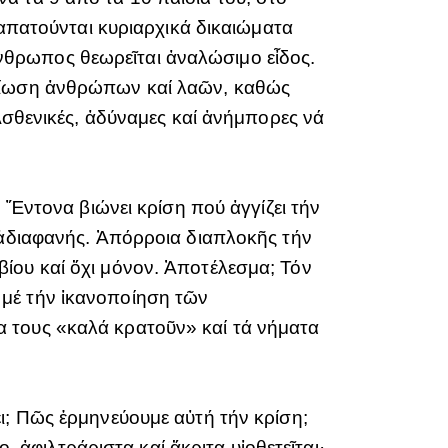
ταπατούνται κυριαρχικά δικαιώματα
νθρωπος θεωρεῖται ἀναλώσιμο εἶδος.
ρείωση ἀνθρώπων καί λαῶν, καθώς
 Ἀσθενικές, ἀδύναμες καί ἀνήμπορες νά
. Ἔντονα βιώνει κρίση πού ἀγγίζει τήν
 ἀδιαφανής. Ἀπόρροια διαπλοκῆς τήν
ίου καί ὄχι μόνον. Ἀποτέλεσμα; Τόν
 μέ τήν ἱκανοποίηση τῶν
 τους «καλά κρατοῦν» καί τά νήματα
ι; Πῶς ἑρμηνεύουμε αὐτή τήν κρίση;
, ἀφιλτράριστα καί ἄκριτα υἱοθετεῖται·