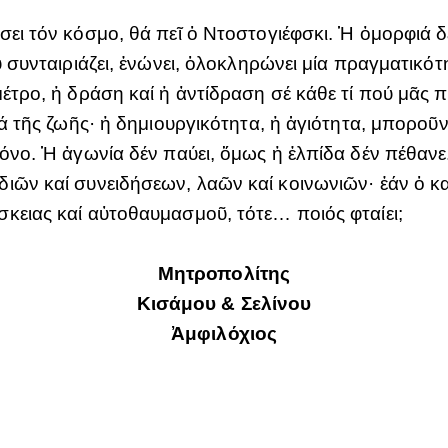
ει τόν κόσμο, θά πεῖ ὁ Ντοστογιέφσκι. Ἡ ὀμορφιά δ
 συνταιριάζει, ἑνώνει, ὁλοκληρώνει μία πραγματικότη
έτρο, ἡ δράση καί ἡ ἀντίδραση σέ κάθε τί πού μᾶς πο
αρά τῆς ζωῆς· ἡ δημιουργικότητα, ἡ ἁγιότητα, μπορ
όνο. Ἡ ἀγωνία δέν παύει, ὅμως ἡ ἐλπίδα δέν πέθανε
ιῶν καί συνειδήσεων, λαῶν καί κοινωνιῶν· ἐάν ὁ κ
κειας καί αὐτοθαυμασμοῦ, τότε… ποιός φταίει;
Μητροπολίτης
Κισάμου & Σελίνου
Ἀμφιλόχιος