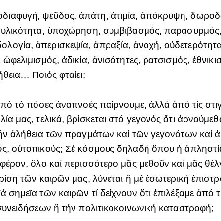
ιαφυγή, ψεῦδος, ἀπάτη, ἀτιμία, ἀπόκρυψη, δωροδο
δουλικότητα, ὑποχώρηση, συμβιβασμός, παρασυρμός,
ογία, ἀπερισκεψία, ἀπραξία, ἀνοχή, οὐδετερότητα,
 ὠφελιμισμός, ἀδικία, ἀνισότητες, ρατσισμός, ἐθνικ
ήθεια… Ποιός φταίει;
ἀπό τό πόσες ἀναπνοές παίρνουμε, ἀλλά ἀπό τίς στιγ
λία μας, τελικά, βρίσκεται στό γεγονός ὅτι ἀρνούμ
τήν ἀλήθεια τῶν πραγμάτων καί τῶν γεγονότων καί 
ύς, οὐτοπικούς; Σέ κόσμους δηλαδή ὅπου ἡ ἀπληστί
φέρον, ὅλο καί περισσότερο μᾶς μεθοῦν καί μᾶς θέλ
ρίση τῶν καιρῶν μας, λύνεται ἤ μέ ἐσωτερική ἐπιστρ
ά σημεῖα τῶν καιρῶν τί δείχνουν ὅτι ἐπιλέξαμε ἀπό 
 συνειδήσεων ἤ τήν πολιτικοκοινωνική καταστροφή;