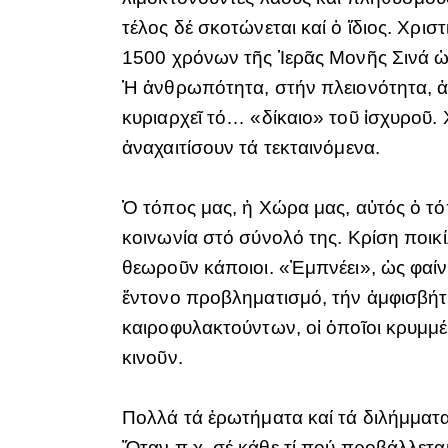
τέλος δέ σκοτώνεται καί ὁ ἴδιος. Χρι
1500 χρόνων τῆς Ἱερᾶς Μονῆς Σινά ὡ
Ἡ ἀνθρωπότητα, στήν πλειονότητα, ἀ
κυριαρχεῖ τό… «δίκαιο» τοῦ ἰσχυροῦ. 
ἀναχαιτίσουν τά τεκταινόμενα.
Ὁ τόπος μας, ἡ Χώρα μας, αὐτός ὁ τόπ
κοινωνία στό σύνολό της. Κρίση ποικ
θεωροῦν κάποιοι. «Ἐμπνέει», ὡς φαίν
ἔντονο προβληματισμό, τήν ἀμφισβήτ
καιροφυλακτούντων, οἱ ὁποῖοι κρυμμ
κινοῦν.
Πολλά τά ἐρωτήματα καί τά διλήμματα
Ὅταν π.χ. σέ κάθε τί πού προβάλλεται,