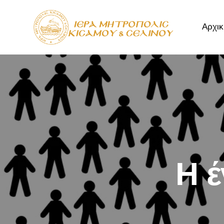
Αρχικ
Αρχική
Μητρόπ
Η 