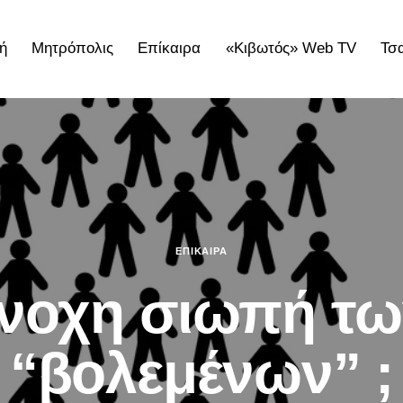
ή
Μητρόπολις
Επίκαιρα
«Κιβωτός» Web TV
Τσ
ολις
Επίκαιρα
«Κιβωτός» Web TV
Τσατσαρωνάκε
ΕΠΊΚΑΙΡΑ
ένοχη σιωπή τ
“βολεμένων” ;