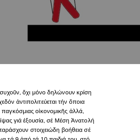
ησυχοῦν, ὄχι μόνο δηλώνουν κρίση
εδόν ἀντιπολιτεύεται τήν ὅποια
 παγκόσμιας οἰκονομικῆς ἀλλά,
δίψας γιά ἐξουσία, σέ Μέση Ἀνατολή
 παράσχουν στοιχειώδη βοήθεια σέ
α τά 9 ἀπό τά 10 παιδιά του, στό