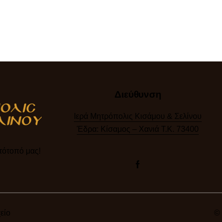
Διεύθυνση
Ιερά Μητρόπολις Κισάμου & Σελίνου
Έδρα: Κίσαμος – Χανιά Τ.Κ. 73400
ότοπό μας!​
είο
© 