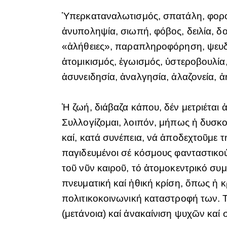
Ὑπερκαταναλωτισμός, σπατάλη, φοροδ
ἀνυποληψία, σιωπή, φόβος, δειλία, 
«ἀλήθειες», παραπληροφόρηση, ψευδολ
ἀτομικισμός, ἐγωισμός, ὑστεροβουλία,
ἀσυνειδησία, ἀναλγησία, ἀλαζονεία, ἀ
Ἡ ζωή, διάβαζα κάπου, δέν μετριέται 
Συλλογίζομαι, λοιπόν, μήπως ἡ δυσκο
καί, κατά συνέπεια, νά ἀποδεχτοῦμε 
παγιδευμένοι σέ κόσμους φανταστικο
τοῦ νῦν καιροῦ, τό ἀτομοκεντρικό συμ
πνευματική καί ἠθική κρίση, ὅπως ἡ κ
πολιτικοκοινωνική καταστροφή των. Τ
(μετάνοια) καί ἀνακαίνιση ψυχῶν καί