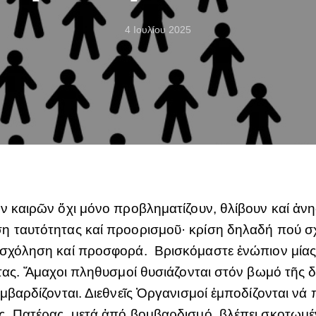
4 Ιουλίου 2025
ν καιρῶν ὄχι μόνο προβληματίζουν, θλίβουν καί ἀν
η ταυτότητας καί προορισμοῦ· κρίση δηλαδή πού σχ
ασχόληση καί προσφορά. Βρισκόμαστε ἐνώπιον μίας
ητας. Ἄμαχοι πληθυσμοί θυσιάζονται στόν βωμό τῆς 
ομβαρδίζονται. Διεθνεῖς Ὀργανισμοί ἐμποδίζονται νά
. Πατέρας, μετά ἀπό βομβαρδισμό, βλέπει σκοτωμέν