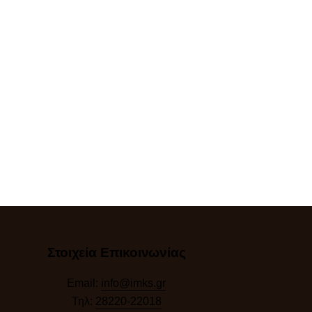
Στοιχεία Επικοινωνίας
Email:
info@imks.gr
Τηλ:
28220-22018