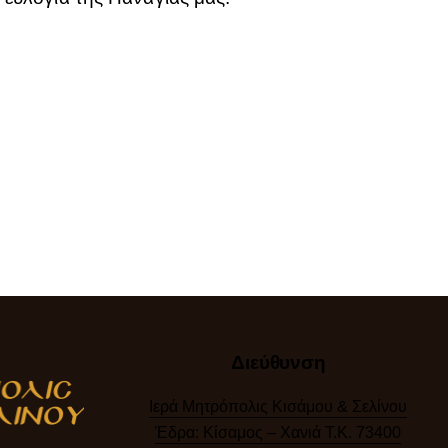
Διεύθυνση
Ιερά Μητρόπολις Κισάμου & Σελίνου
Έδρα: Κίσαμος – Χανιά Τ.Κ. 73400