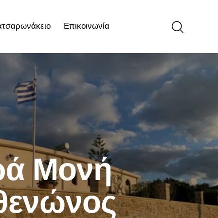
ατσαρωνάκειο
Επικοινωνία
ιο
Επικοινωνία
ερά Μονή
θενώνος