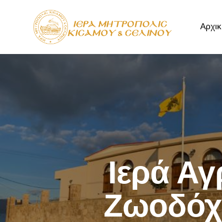
Αρχικ
Αρχική
Μητρόπ
Ιερά Αγ
Ζωοδόχ