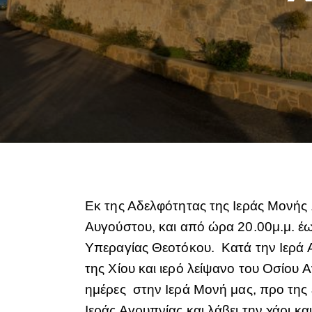
Εκ της Αδελφότητας της Ιεράς Μονής
Αυγούστου, και από ώρα 20.00μ.μ. έως
Υπεραγίας Θεοτόκου. Κατά την Ιερά
της Χίου και ιερό λείψανο του Οσίου Α
ημέρες στην Ιερά Μονή μας, προ της 
Ιεράς Αγρυπνίας και λάβει την χάρι κα