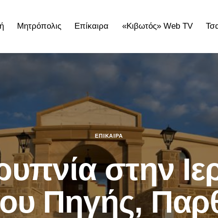
ή
Μητρόπολις
Επίκαιρα
«Κιβωτός» Web TV
Τσ
ολις
Επίκαιρα
«Κιβωτός» Web TV
Τσατσαρωνάκε
ΕΠΊΚΑΙΡΑ
ρυπνία στην Ι
ου Πηγής, Παρ