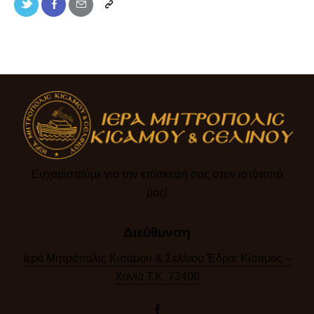
Ευχαριστούμε για την επίσκεψή σας στον ιστότοπό
μας!​
Διεύθυνση
Ιερά Μητρόπολις Κισάμου & Σελίνου Έδρα: Κίσαμος –
Χανιά Τ.Κ. 73400