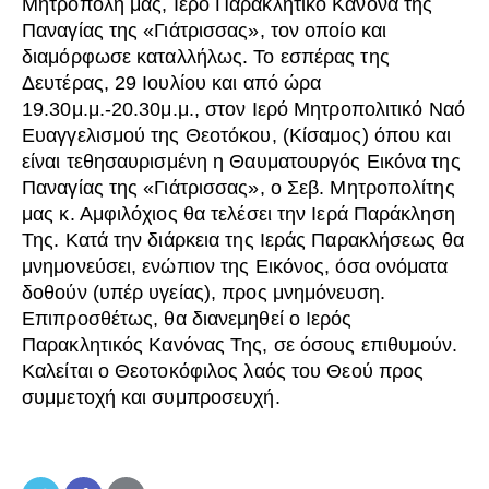
Μητρόπολη μας, Ιερό Παρακλητικό Κανόνα της
Παναγίας της «Γιάτρισσας», τον οποίο και
διαμόρφωσε καταλλήλως. Το εσπέρας της
Δευτέρας, 29 Ιουλίου και από ώρα
19.30μ.μ.-20.30μ.μ., στον Ιερό Μητροπολιτικό Ναό
Ευαγγελισμού της Θεοτόκου, (Κίσαμος) όπου και
είναι τεθησαυρισμένη η Θαυματουργός Εικόνα της
Παναγίας της «Γιάτρισσας», ο Σεβ. Μητροπολίτης
μας κ. Αμφιλόχιος θα τελέσει την Ιερά Παράκληση
Της. Κατά την διάρκεια της Ιεράς Παρακλήσεως θα
μνημονεύσει, ενώπιον της Εικόνος, όσα ονόματα
δοθούν (υπέρ υγείας), προς μνημόνευση.
Επιπροσθέτως, θα διανεμηθεί ο Ιερός
Παρακλητικός Κανόνας Της, σε όσους επιθυμούν.
Καλείται ο Θεοτοκόφιλος λαός του Θεού προς
συμμετοχή και συμπροσευχή.