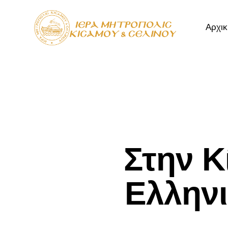
Αρχικ
Αρχική
Μητρόπ
Στην Κ
Ελλην