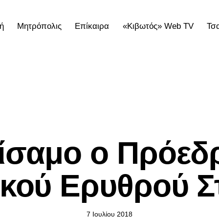
ή
Μητρόπολις
Επίκαιρα
«Κιβωτός» Web TV
Τσ
ολις
Επίκαιρα
«Κιβωτός» Web TV
Τσατσαρωνάκε
ΕΠΊΚΑΙΡΑ
ίσαμο ο Πρόεδ
ικού Ερυθρού Σ
7 Ιουλίου 2018