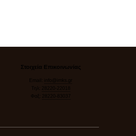
Στοιχεία Επικοινωνίας
Email:
info@imks.gr
Τηλ:
28220-22018
Φαξ:
28220-83037