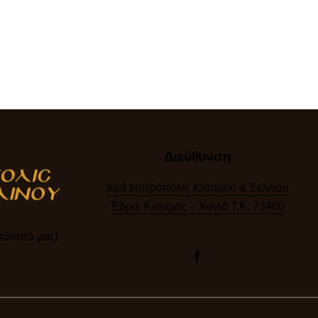
Διεύθυνση
Ιερά Μητρόπολις Κισάμου & Σελίνου
Έδρα: Κίσαμος – Χανιά Τ.Κ. 73400
ότοπό μας!​