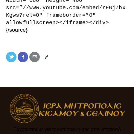
width=”680″ height=”400″
src=”//www.youtube.com/embed/rFGjZbx
Kgws?rel=0″ frameborder=”0″
allowfullscreen
>
<
/iframe
>
<
/div
>
{/source}
Ευχαριστούμε για την επίσκεψή σας στον ιστότοπό