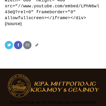
width=”680″ height=”400″
src=”//www.youtube.com/embed/LPhN6wl
43eQ?rel=0″ frameborder=”0″
allowfullscreen
>
<
/iframe
>
<
/div
>
{/source}
Ευχαριστούμε για την επίσκεψή σας στον ιστότοπό