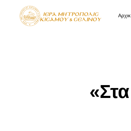
Αρχικ
Αρχική
Μητρόπ
«Στα