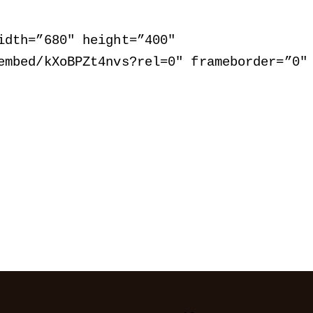
idth=”680″ height=”400″
embed/kXoBPZt4nvs?rel=0″ frameborder=”0″