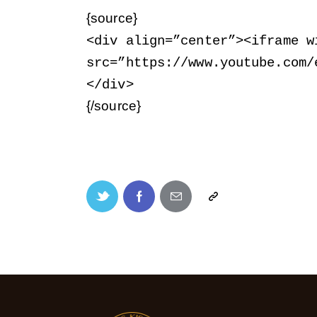
{source}
<
div align=”center”
>
<
iframe w
src=”https://www.youtube.com/
<
/div
>
{/source}