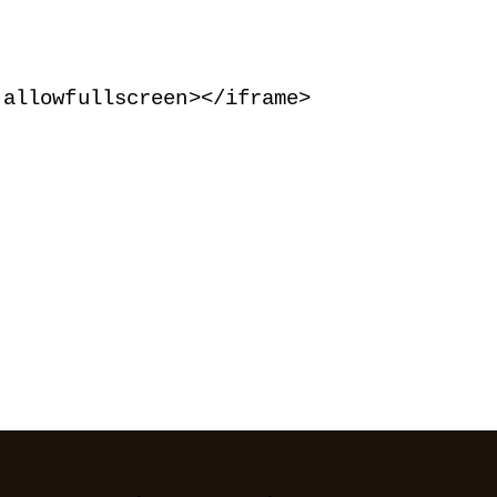
 allowfullscreen
>
<
/iframe
>