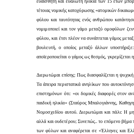
ευαίσθητη και ευάλωτη ηλικία των 15 ετών μπορε
τέτοιας νομικής κατοχύρωσης «ατομικών δικαιωμά
φύλου και ταυτότητας ενός ανθρώπου κατάντησε
νομιμοποιεί και τον γάμο μεταξύ ομοφύλων ζευ
φύλου, και έτσι πλέον να συνάπτεται γάμος μετ
βουλευτή, ο οποίος μεταξύ άλλων υποστήριξε:
αποϊεροποιείται ο γάμος ως θεσμός, γκρεμίζεται 
Διερωτώμαι επίσης: Πως διασφαλίζεται η ψυχική 
Τα άπειρα περιστατικά ανηλίκων που αυτοκτόνησ
επιστημόνων ότι: «οι δομικές διαφορές στον αν
παιδική ηλικία» (Σταύρος Μπαλογιάννης, Καθηγη
Νομοσχεδίου αυτού. Διερωτώμαι και πάλι: Η μη 
αλλά και ουδετέρου; Συνεπώς.. το επόμενο βήμα π
των φύλων και αναφέρεται σε «Έλληνες και Ελλ