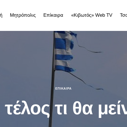
ή
Μητρόπολις
Επίκαιρα
«Κιβωτός» Web TV
Τσ
ολις
Επίκαιρα
«Κιβωτός» Web TV
Τσατσαρωνάκε
ΕΠΊΚΑΙΡΑ
 τέλος τι θα μείν