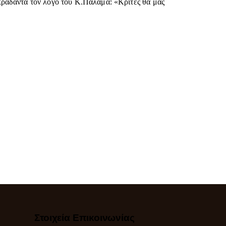
ακράδαντα τον λόγο του Κ.Παλαμά: «Κριτές θα μας
Στοιχεία Επικοινωνίας