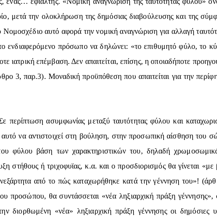
ος, ένας… εφιάλτης. «Νομική αναγνώριση της ταυτότητας φύλου» ον
ο, μετά την ολοκλήρωση της δημόσιας διαβούλευσης και της σύμ
ο Νομοσχέδιο αυτό αφορά την νομική αναγνώριση για αλλαγή ταυτότ
 το ενδιαφερόμενο πρόσωπο να δηλώνει: «το επιθυμητό φύλο, το κ
ποτε ιατρική επέμβαση. Δεν απαιτείται, επίσης, η οποιαδήποτε προηγ
θρο 3, παρ.3). Μοναδική προϋπόθεση που απαιτείται για την περ
Σε περίπτωση ασυμφωνίας μεταξύ ταυτότητας φύλου και καταχωρι
υτό να αντιστοιχεί στη βούληση, στην προσωπική αίσθηση του σώ
 του φύλου βάση των χαρακτηριστικών του, δηλαδή χρωμοσωμικά,
ξη στήθους ή τριχοφυϊας, κ.α. και ο προσδιορισμός θα γίνεται «με
ανεξάρτητα από το πώς καταχωρήθηκε κατά την γέννηση του»! (άρθρο
ου προσώπου, θα συντάσσεται «νέα ληξιαρχική πράξη γέννησης», 
ν διορθωμένη «νέα» ληξιαρχική πράξη γέννησης οι δημόσιες υπη