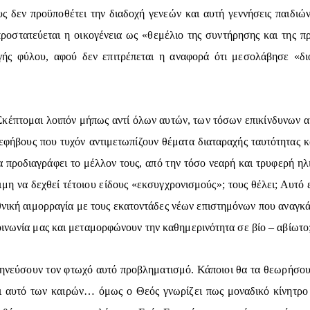
 δεν προϋποθέτει την διαδοχή γενεών και αυτή γεννήσεις παιδιών;
ροστατεύεται η οικογένεια ως «θεμέλιο της συντήρησης και της π
αγής φύλου, αφού δεν επιτρέπεται η αναφορά ότι μεσολάβησε «δ
κέπτομαι λοιπόν μήπως αντί όλων αυτών, των τόσων επικίνδυνων ακ
 εφήβους που τυχόν αντιμετωπίζουν θέματα διαταραχής ταυτότητας κ
 προδιαγράφει το μέλλον τους, από την τόσο νεαρή και τρυφερή ηλι
ιμη να δεχθεί τέτοιου είδους «εκσυγχρονισμούς»; τους θέλει; Αυτό ε
 εθνική αιμορραγία με τους εκατοντάδες νέων επιστημόνων που αναγ
οινωνία μας και μεταμορφώνουν την καθημερινότητα σε βίο – αβίωτο
μηνεύσουν τον φτωχό αυτό προβληματισμό. Κάποιοι θα τα θεωρήσουν
ι αυτό των καιρών… όμως ο Θεός γνωρίζει πως μοναδικό κίνητρο κ