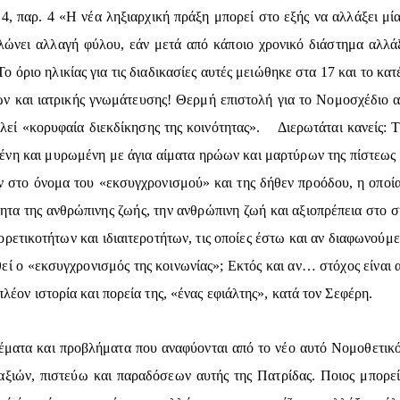
 4, παρ. 4 «Η νέα ληξιαρχική πράξη μπορεί στο εξής να αλλάξει μία
νει αλλαγή φύλου, εάν μετά από κάποιο χρονικό διάστημα αλλάξει
ο όριο ηλικίας για τις διαδικασίες αυτές μειώθηκε στα 17 και το κα
 και ιατρικής γνωμάτευσης! Θερμή επιστολή για το Νομοσχέδιο 
εί «κορυφαία διεκδίκησης της κοινότητας». Διερωτάται κανείς: Τε
μένη και μυρωμένη με άγια αίματα ηρώων και μαρτύρων της πίστεως κ
ν στο όνομα του «εκσυγχρονισμού» και της δήθεν προόδου, η οποί
τητα της ανθρώπινης ζωής, την ανθρώπινη ζωή και αξιοπρέπεια στο σ
ετικοτήτων και ιδιαιτεροτήτων, τις οποίες έστω και αν διαφωνούμε
θεί ο «εκσυγχρονισμός της κοινωνίας»; Εκτός και αν… στόχος είναι α
πλέον ιστορία και πορεία της, «ένας εφιάλτης», κατά τον Σεφέρη.
θέματα και προβλήματα που αναφύονται από το νέο αυτό Νομοθετικ
αξιών, πιστεύω και παραδόσεων αυτής της Πατρίδας. Ποιος μπορεί