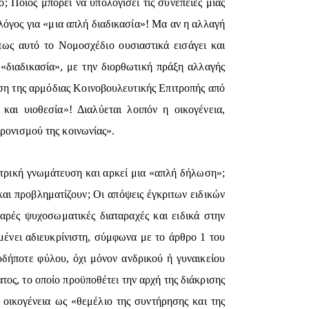
; Ποιος μπορεί να υπολογίσει τις συνέπειες μιας
λόγος για «μια απλή διαδικασία»! Μα αν η αλλαγή
πως αυτό το Νομοσχέδιο ουσιαστικά εισάγει και
«διαδικασία», με την διορθωτική πράξη αλλαγής
ση της αρμόδιας Κοινοβουλευτικής Επιτροπής από
αι υιοθεσία»! Διαλύεται λοιπόν η οικογένεια,
χρονισμού της κοινωνίας».
ιατρική γνωμάτευση και αρκεί μια «απλή δήλωση»;
αι προβληματίζουν; Οι απόψεις έγκριτων ειδικών
βαρές ψυχοσωματικές διαταραχές και ειδικά στην
μένει αδιευκρίνιστη, σύμφωνα με το άρθρο 1 του
υδήποτε φύλου, όχι μόνον ανδρικού ή γυναικείου
τος, το οποίο προϋποθέτει την αρχή της διάκρισης
οικογένεια ως «θεμέλιο της συντήρησης και της