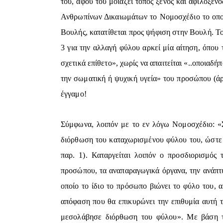
του, αφού του μοιάζει τόπος ξένος και αφιλόξεν
Ανθρωπίνων Δικαιωμάτων το Νομοσχέδιο το οποί
Βουλής, κατατίθεται προς ψήφιση στην Βουλή. Τ
3 για την αλλαγή φύλου αρκεί μία αίτηση, όπου
σχετικά επίθετο», χωρίς να απαιτείται «..οποιαδή
την σωματική ή ψυχική υγεία» του προσώπου (άρ
έγγαμο!
Σύμφωνα, λοιπόν με το εν λόγω Νομοσχέδιο: «
διόρθωση του καταχωρισμένου φύλου του, ώστε α
παρ. 1). Καταργείται λοιπόν ο προσδιορισμός
προσώπου, τα αναπαραγωγικά όργανα, την ανάπτυ
οποίο το ίδιο το πρόσωπο βιώνει το φύλο του, 
απόφαση που θα επικυρώνει την επιθυμία αυτή τ
μεσολάβησε διόρθωση του φύλου». Με βάση τη