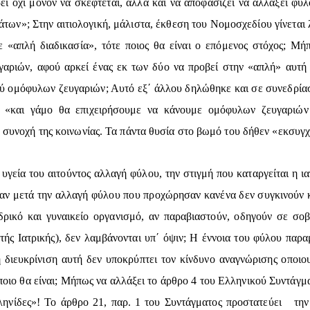
ί όχι μόνον να σκέφτεται, αλλά και να αποφασίζει να αλλάξει φύλο
των»; Στην αιτιολογική, μάλιστα, έκθεση του Νομοσχεδίου γίνεται 
 «απλή διαδικασία», τότε ποιος θα είναι ο επόμενος στόχος; Μή
γαριών, αφού αρκεί ένας εκ των δύο να προβεί στην «απλή» αυτή 
αξύ ομόφυλων ζευγαριών; Αυτό εξ΄ άλλου δηλώθηκε και σε συνεδρία
 «και γάμο θα επιχειρήσουμε να κάνουμε ομόφυλων ζευγαριών κ
η συνοχή της κοινωνίας. Τα πάντα θυσία στο βωμό του δήθεν «εκσυγ
υγεία του αιτούντος αλλαγή φύλου, την στιγμή που καταργείται η 
αν μετά την αλλαγή φύλου που προχώρησαν κανένα δεν συγκινούν κ
δρικό και γυναικείο οργανισμό, αν παραβιαστούν, οδηγούν σε σο
τής Ιατρικής), δεν λαμβάνονται υπ΄ όψιν; Η έννοια του φύλου παρα
διευκρίνιση αυτή δεν υποκρύπτει τον κίνδυνο αναγνώρισης οποιο
οιο θα είναι; Μήπως να αλλάξει το άρθρο 4 του Ελληνικού Συντάγμα
ηνίδες»! Το άρθρο 21, παρ. 1 του Συντάγματος προστατεύει την 