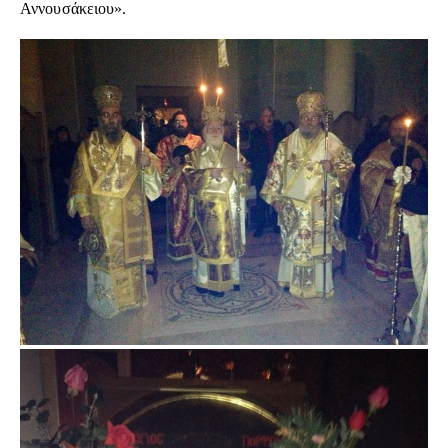
Αννουσάκειου».