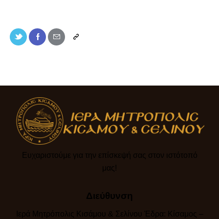
Ευχαριστούμε για την επίσκεψή σας στον ιστότοπό
μας!​
Διεύθυνση
Ιερά Μητρόπολις Κισάμου & Σελίνου Έδρα: Κίσαμος –