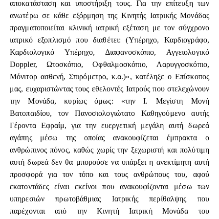
αποκατάσταση και υποστήριξη τους. Για την επίτευξη των
ανωτέρω σε κάθε εξόρμηση της Κινητής Ιατρικής Μονάδας
πραγματοποιείται κλινική ιατρική εξέταση με τον σύγχρονο
ιατρικό εξοπλισμό που διαθέτει: (Υπέρηχο, Καρδιογράφο,
Καρδιολογικό Υπέρηχο, Διαφανοσκόπιο, Αγγειολογικό
Doppler, Ωτοσκόπιο, Οφθαλμοσκόπιο, Λαρυγγοσκόπιο,
Μόνιτορ ασθενή, Σπιρόμετρο, κ.α.)», κατέληξε ο Επίσκοπος
μας, ευχαριστώντας τους εθελοντές Ιατρούς που στελεχώνουν
την Μονάδα, κυρίως όμως: «την Ι. Μεγίστη Μονή
Βατοπαιδίου, τον Πανοσιολογιώτατο Καθηγούμενο αυτής
Γέροντα Εφραίμ, για την ευεργετική μεγάλη αυτή δωρεά
αγάπης μέσω της οποίας ανακουφίζεται έμπρακτα ο
ανθρώπινος πόνος, καθώς χωρίς την ξεχωριστή και πολύτιμη
αυτή δωρεά δεν θα μπορούσε να υπάρξει η ανεκτίμητη αυτή
προσφορά για τον τόπο και τους ανθρώπους του, αφού
εκατοντάδες είναι εκείνοι που ανακουφίζονται μέσω των
υπηρεσιών πρωτοβάθμιας Ιατρικής περίθαλψης που
παρέχονται από την Κινητή Ιατρική Μονάδα του