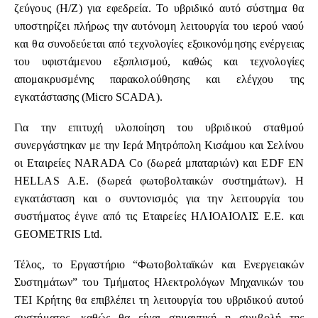
ζεύγους (Η/Ζ) για εφεδρεία. Το υβριδικό αυτό σύστημα θα
υποστηρίζει πλήρως την αυτόνομη λειτουργία του ιερού ναού
και θα συνοδεύεται από τεχνολογίες εξοικονόμησης ενέργειας
του υφιστάμενου εξοπλισμού, καθώς και τεχνολογίες
απομακρυσμένης παρακολούθησης και ελέγχου της
εγκατάστασης (Micro SCADA).
Για την επιτυχή υλοποίηση του υβριδικού σταθμού
συνεργάστηκαν με την Ιερά Μητρόπολη Κισάμου και Σελίνου
οι Εταιρείες NARADA Co (δωρεά μπαταριών) και EDF EN
HELLAS A.E. (δωρεά φωτοβολταικών συστημάτων). Η
εγκατάσταση και ο συντονισμός για την λειτουργία του
συστήματος έγινε από τις Εταιρείες ΗΛΙΟΑΙΟΛΙΣ Ε.Ε. και
GEOMETRIS Ltd.
Τέλος, το Εργαστήριο “Φωτοβολταϊκών και Ενεργειακών
Συστημάτων” του Τμήματος Ηλεκτρολόγων Μηχανικών του
ΤΕΙ Κρήτης θα επιβλέπει τη λειτουργία του υβριδικού αυτού
συστήματος, καθώς θα είναι σημαντική η συμβολή της