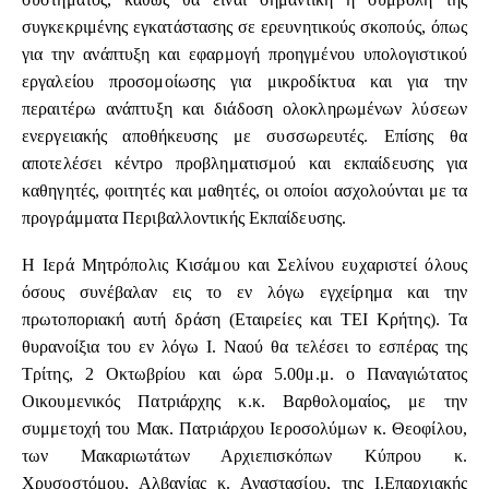
συγκεκριμένης εγκατάστασης σε ερευνητικούς σκοπούς, όπως
για την ανάπτυξη και εφαρμογή προηγμένου υπολογιστικού
εργαλείου προσομοίωσης για μικροδίκτυα και για την
περαιτέρω ανάπτυξη και διάδοση ολοκληρωμένων λύσεων
ενεργειακής αποθήκευσης με συσσωρευτές. Επίσης θα
αποτελέσει κέντρο προβληματισμού και εκπαίδευσης για
καθηγητές, φοιτητές και μαθητές, οι οποίοι ασχολούνται με τα
προγράμματα Περιβαλλοντικής Εκπαίδευσης.
Η Ιερά Μητρόπολις Κισάμου και Σελίνου ευχαριστεί όλους
όσους συνέβαλαν εις το εν λόγω εγχείρημα και την
πρωτοποριακή αυτή δράση (Εταιρείες και ΤΕΙ Κρήτης). Τα
θυρανοίξια του εν λόγω Ι. Ναού θα τελέσει το εσπέρας της
Τρίτης, 2 Οκτωβρίου και ώρα 5.00μ.μ. ο Παναγιώτατος
Οικουμενικός Πατριάρχης κ.κ. Βαρθολομαίος, με την
συμμετοχή του Μακ. Πατριάρχου Ιεροσολύμων κ. Θεοφίλου,
των Μακαριωτάτων Αρχιεπισκόπων Κύπρου κ.
Χρυσοστόμου, Αλβανίας κ. Αναστασίου, της Ι.Επαρχιακής