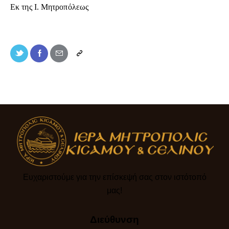
Εκ της Ι. Μητροπόλεως
Ευχαριστούμε για την επίσκεψή σας στον ιστότοπό
μας!​
Διεύθυνση