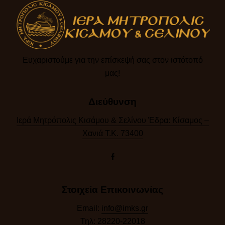
Ευχαριστούμε για την επίσκεψή σας στον ιστότοπό
μας!​
Διεύθυνση
Ιερά Μητρόπολις Κισάμου & Σελίνου Έδρα: Κίσαμος –
Χανιά Τ.Κ. 73400
Στοιχεία Επικοινωνίας
Email:
info@imks.gr
Τηλ:
28220-22018