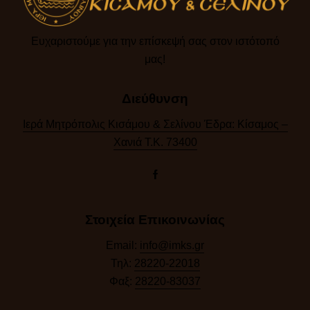
Ευχαριστούμε για την επίσκεψή σας στον ιστότοπό
μας!​
Διεύθυνση
Ιερά Μητρόπολις Κισάμου & Σελίνου Έδρα: Κίσαμος –
Χανιά Τ.Κ. 73400
Στοιχεία Επικοινωνίας
Email:
info@imks.gr
Τηλ:
28220-22018
Φαξ:
28220-83037