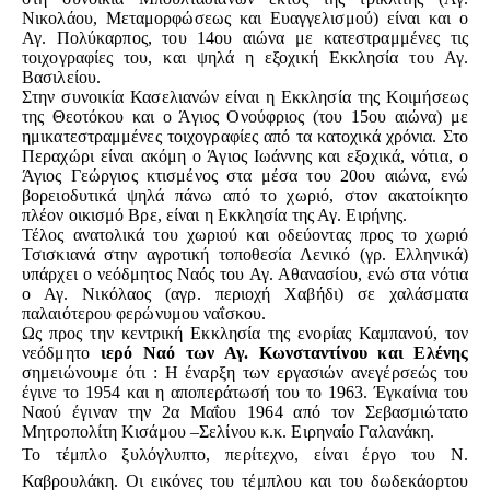
Νικολάου, Μεταμορφώσεως και Ευαγγελισμού) είναι και ο
Αγ. Πολύκαρπος, του 14ου αιώνα με κατεστραμμένες τις
τοιχογραφίες του, και ψηλά η εξοχική Εκκλησία του Αγ.
Βασιλείου.
Στην συνοικία Κασελιανών είναι η Εκκλησία της Κοιμήσεως
της Θεοτόκου και ο Άγιος Ονούφριος (του 15ου αιώνα) με
ημικατεστραμμένες τοιχογραφίες από τα κατοχικά χρόνια. Στο
Περαχώρι είναι ακόμη ο Άγιος Ιωάννης και εξοχικά, νότια, ο
Άγιος Γεώργιος κτισμένος στα μέσα του 20ου αιώνα, ενώ
βορειοδυτικά ψηλά πάνω από το χωριό, στον ακατοίκητο
πλέον οικισμό Βρε, είναι η Εκκλησία της Αγ. Ειρήνης.
Τέλος ανατολικά του χωριού και οδεύοντας προς το χωριό
Τσισκιανά στην αγροτική τοποθεσία Λενικό (γρ. Ελληνικά)
υπάρχει ο νεόδμητος Ναός του Αγ. Αθανασίου, ενώ στα νότια
ο Αγ. Νικόλαος (αγρ. περιοχή Χαβήδι) σε χαλάσματα
παλαιότερου φερώνυμου ναΐσκου.
Ως προς την κεντρική Εκκλησία της ενορίας Καμπανού, τον
νεόδμητο
ιερό Ναό των Αγ. Κωνσταντίνου και Ελένης
σημειώνουμε ότι : Η έναρξη των εργασιών ανεγέρσεώς του
έγινε το 1954 και η αποπεράτωσή του το 1963. Έγκαίνια του
Ναού έγιναν την 2α Μαΐου 1964 από τον Σεβασμιώτατο
Μητροπολίτη Κισάμου –Σελίνου κ.κ. Ειρηναίο Γαλανάκη.
Το τέμπλο ξυλόγλυπτο, περίτεχνο, είναι έργο του Ν.
Καβρουλάκη. Οι εικόνες του τέμπλου και του δωδεκάορτου