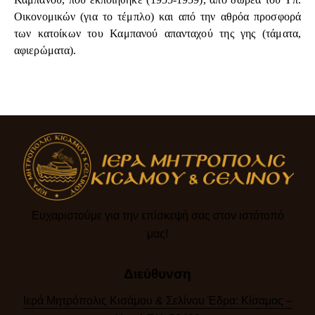
Οικονομικών (για το τέμπλο) και από την αθρόα προσφορά
των κατοίκων του Καμπανού
απανταχού της γης (τάματα,
αφιερώματα).
Ευχαριστούμε για την επίσκεψή σας στον ιστότοπό
μας!​
Διεύθυνση
Ιερά Μητρόπολις Κισάμου & Σελίνου Έδρα: Κίσαμος –