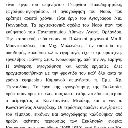
είναι έργα του αειμνήστου Γεωργίου Παπαδημητράκη,
ζωγράφου-αγιογράφου. Η αγιογράφηση του Ναού, που
κράτησε αρκετά χρόνια, είναι έργο του Αγιογράφου Νικ.
Γιαννακάκη. Τα αρχιτεκτονικά σχέδια του Ναού ήταν του
καθηγητού του Πανεπιστημίου Αθηνών Αναστ. Ορλάνδου.
Την κατασκευή επόπτευσαν οι Πολιτικοί μηχανικοί Ματθ.
Μουντοκαλάκης και Μιχ. Μυλωνάκης Την εποπτεία της
οικοδομής, καλούπια κ.λ.π. εφαρμογές είχε ο εμπειροτέχνης
εργολάβος Ιωάννης Στυλ. Κουλουρίδης, από την Αγ. Ειρήνη.
Η ανέγερση, αγιογράφηση και λοιπές εργασίες, όλες
πραγματοποιήθηκαν με την φροντίδα του καθ’ όλα αυτά τα
χρόνια εφημερίου Καμπανού αειμνήστου π. Εμμ. Χρ.
Τζανουδάκη. Το έργο της αγιογράφησης της Εκκλησίας
πρόφτασαν προς το τέλος τους και οι επόμενοι δύο εφημέριοι:
ο αείμνηστος π. Κωνσταντίνος Μελάκης και ο νυν π.
Κωνσταντίνος Αλυγιζάκης. Οι τεράστιες δαπάνες ανεγέρσεως
του τέμπλου, εικόνων και αγιογράφησης καλύφθηκαν από
προϊον ακίνητης περιουσίας των Εκκλησιών ενορίας
Καμπανού, που εκποιήθηκε (1955-1959), από δωρεά του Υπ.