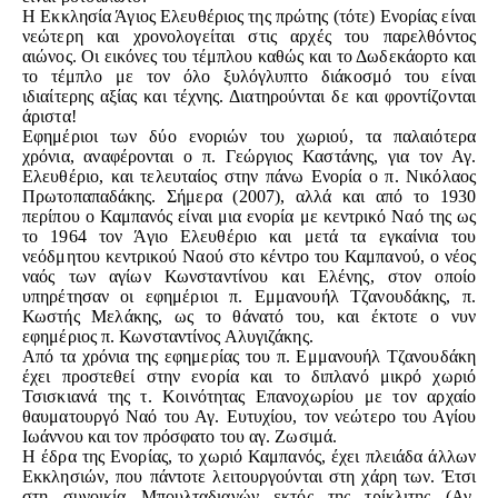
Η Εκκλησία Άγιος Ελευθέριος της πρώτης (τότε) Ενορίας είναι
νεώτερη και χρονολογείται στις αρχές του παρελθόντος
αιώνος. Οι εικόνες του τέμπλου καθώς και το Δωδεκάορτο και
το τέμπλο με τον όλο ξυλόγλυπτο διάκοσμό του είναι
ιδιαίτερης αξίας και τέχνης. Διατηρούνται δε και φροντίζονται
άριστα!
Εφημέριοι των δύο ενοριών του χωριού, τα παλαιότερα
χρόνια, αναφέρονται ο π. Γεώργιος Καστάνης, για τον Αγ.
Ελευθέριο, και τελευταίος στην πάνω Ενορία ο π. Νικόλαος
Πρωτοπαπαδάκης. Σήμερα (2007), αλλά και από το 1930
περίπου ο Καμπανός είναι μια ενορία με κεντρικό Ναό της ως
το 1964 τον Άγιο Ελευθέριο και μετά τα εγκαίνια του
νεόδμητου κεντρικού Ναού στο κέντρο του Καμπανού, ο νέος
ναός των αγίων Κωνσταντίνου και Ελένης, στον οποίο
υπηρέτησαν οι εφημέριοι π. Εμμανουήλ Τζανουδάκης, π.
Κωστής Μελάκης, ως το θάνατό του, και έκτοτε ο νυν
εφημέριος π. Κωνσταντίνος Αλυγιζάκης.
Από τα χρόνια της εφημερίας του π. Εμμανουήλ Τζανουδάκη
έχει προστεθεί στην ενορία και το διπλανό μικρό χωριό
Τσισκιανά της τ. Κοινότητας Επανοχωρίου με τον αρχαίο
θαυματουργό Ναό του Αγ. Ευτυχίου, τον νεώτερο του Αγίου
Ιωάννου και τον πρόσφατο του αγ. Ζωσιμά.
Η έδρα της Ενορίας, το χωριό Καμπανός, έχει πλειάδα άλλων
Εκκλησιών, που πάντοτε λειτουργούνται στη χάρη των. Έτσι
στη συνοικία Μπουλταδιανών εκτός της τρίκλιτης (Αγ.