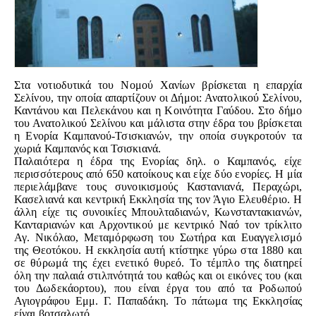
Στα νοτιοδυτικά του Νομού Χανίων βρίσκεται η επαρχία
Σελίνου, την οποία απαρτίζουν οι Δήμοι: Ανατολικού Σελίνου,
Καντάνου και Πελεκάνου και η Κοινότητα Γαύδου. Στο δήμο
του Ανατολικού Σελίνου και μάλιστα στην έδρα του βρίσκεται
η Ενορία Καμπανού-Τσισκιανών, την οποία συγκροτούν τα
χωριά Καμπανός και Τσισκιανά.
Παλαιότερα η έδρα της Ενορίας δηλ. ο Καμπανός, είχε
περισσότερους από 650 κατοίκους και είχε δύο ενορίες. Η μία
περιελάμβανε τους συνοικισμούς Καστανιανά, Περαχώρι,
Κασελιανά και κεντρική Εκκλησία της τον Άγιο Ελευθέριο. Η
άλλη είχε τις συνοικίες Μπουλταδιανών, Κωνσταντακιανών,
Κανταριανών και Αρχοντικού με κεντρικό Ναό τον τρίκλιτο
Αγ. Νικόλαο, Μεταμόρφωση του Σωτήρα και Ευαγγελισμό
της Θεοτόκου. Η εκκλησία αυτή κτίστηκε γύρω στα 1880 και
σε θύρωμά της έχει ενετικό θυρεό. Το τέμπλο της διατηρεί
όλη την παλαιά στιλπνότητά του καθώς και οι εικόνες του (και
του Δωδεκάορτου), που είναι έργα του από τα Ροδωπού
Αγιογράφου Εμμ. Γ. Παπαδάκη. Το πάτωμα της Εκκλησίας
είναι
βοτσαλωτό.