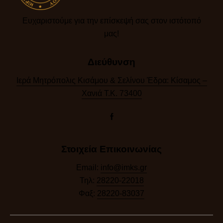
Ευχαριστούμε για την επίσκεψή σας στον ιστότοπό
μας!​
Διεύθυνση
Ιερά Μητρόπολις Κισάμου & Σελίνου Έδρα: Κίσαμος –
Χανιά Τ.Κ. 73400
Στοιχεία Επικοινωνίας
Email:
info@imks.gr
Τηλ:
28220-22018
Φαξ:
28220-83037