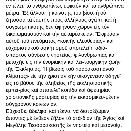
ἐν τέλει, τό ἀνθρωπίνως ἐφικτόν καί τά ἀνθρώπινα
μέτρα. Ἐξ ἄλλου, ἡ κοινότης τοῦ βίου, ἡ οὐ
ζητοῦσα τά ἑαυτῆς πρός ἀλλήλους ἀγάπη καί ἡ
συγχωρητικότης δέν ἀφήνουν χῶρον εἰς τόν
δικαιωματισμόν καί τήν αὐταρέσκειαν. Ἔκφρασιν
αὐτοῦ τοῦ πνεύματος «κοινῆς ἐλευθερίας» καί
εὐχαριστιακοῦ ἀσκητισμοῦ ἀποτελεῖ ἡ ἀδιά-
σπαστος σύνδεσις νηστείας, φιλανθρωπίας καί
μετοχῆς εἰς τήν ἐνοριακήν καί λει-τουργικήν ζωήν
τῆς Ἐκκλησίας. Ἡ βίωσις τοῦ «σαρακοστιανοῦ
κλίματος» εἰς τήν χριστιανικήν οἰκογένειαν ὁδηγεῖ
εἰς τό βάθος τῆς ἀληθείας τῆς ἐκκλησιαστικῆς
ἐμπει-ρίας καί ἀποτελεῖ κοιτίδα καί ἀφετηρίαν
χριστιανικῆς μαρτυρίας εἰς τήν ἐκκοσμικευ-μένην
σύγχρονον κοινωνίαν.
Εὔχεσθε, ἀδελφοί καί τέκνα, νά διατρέξωμεν
ἅπαντες μέ ἔνθεον ζῆλον τό στά-διον τῆς Ἁγίας καί
Μεγάλης Τεσσαρακοστῆς ἐν νηστείᾳ καί μετανοίᾳ,