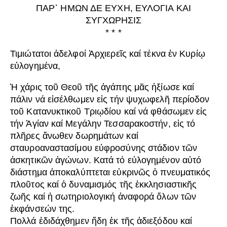
ΠΑΡ᾿ HΜΩΝ ΔΕ ΕΥΧΗ, ΕΥΛΟΓΙΑ ΚΑΙ
ΣΥΓΧΩΡΗΣΙΣ
* * *
Τιμιώτατοι ἀδελφοί Ἀρχιερεῖς καί τέκνα ἐν Κυρίῳ
εὐλογημένα,
Ἡ χάρις τοῦ Θεοῦ τῆς ἀγάπης μᾶς ἠξίωσε καί
πάλιν νά εἰσέλθωμεν εἰς τήν ψυχωφελῆ περίοδον
τοῦ Κατανυκτικοῦ Τριῳδίου καί νά φθάσωμεν εἰς
τήν Ἁγίαν καί Μεγάλην Τεσσαρακοστήν, εἰς τό
πλῆρες ἄνωθεν δωρημάτων καί
σταυροαναστασίμου εὐφροσύνης στάδιον τῶν
ἀσκητικῶν ἀγώνων. Κατά τό εὐλογημένον αὐτό
διάστημα ἀποκαλύπτεται εὐκρινῶς ὁ πνευματικός
πλοῦτος καί ὁ δυναμισμός τῆς ἐκκλησιαστικῆς
ζωῆς καί ἡ σωτηριολογική ἀναφορά ὅλων τῶν
ἐκφάνσεών της.
Πολλά ἐδιδάχθημεν ἤδη ἐκ τῆς ἀδιεξόδου καί