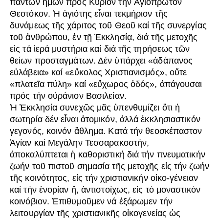
πάντων ἡμῶν πρός Κύριον τήν Ἁγιόπρωτον
Θεοτόκον. Ἡ ἁγιότης εἶναι τεκμήριον τῆς
δυνάμεως τῆς χάριτος τοῦ Θεοῦ καί τῆς συνεργίας
τοῦ ἀνθρώπου, ἐν τῇ Ἐκκλησίᾳ, διά τῆς μετοχῆς
εἰς τά ἱερά μυστήρια καί διά τῆς τηρήσεως τῶν
θείων προσταγμάτων. Δέν ὑπάρχει «ἀδάπανος
εὐλάβεια» καί «εὔκολος Χριστιανισμός», οὔτε
«πλατεῖα πύλη» καί «εὔχωρος ὁδός», ἀπάγουσαι
πρός τήν οὐράνιον Βασιλείαν.
Ἡ Ἐκκλησία συνεχῶς μᾶς ὑπενθυμίζει ὅτι ἡ
σωτηρία δέν εἶναι ἀτομικόν, ἀλλά ἐκκλησιαστικόν
γεγονός, κοινόν ἄθλημα. Κατά τήν θεοσκέπαστον
Ἁγίαν καί Μεγάλην Τεσσαρακοστήν,
ἀποκαλύπτεται ἡ καθοριστική διά τήν πνευματικήν
ζωήν τοῦ πιστοῦ σημασία τῆς μετοχῆς εἰς τήν ζωήν
τῆς κοινότητος, εἰς τήν χριστιανικήν οἰκο-γένειαν
καί τήν ἐνορίαν ἤ, ἀντιστοίχως, εἰς τό μοναστικόν
κοινόβιον. Ἐπιθυμοῦμεν νά ἐξάρωμεν τήν
λειτουργίαν τῆς χριστιανικῆς οἰκογενείας ὡς