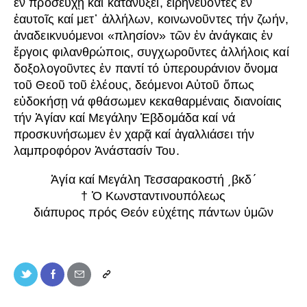
ἐν προσευχῇ καί κατανύξει, εἰρηνεύοντες ἐν
ἑαυτοῖς καί μετ᾿ ἀλλήλων, κοινωνοῦντες τήν ζωήν,
ἀναδεικνυόμενοι «πλησίον» τῶν ἐν ἀνάγκαις ἐν
ἔργοις φιλανθρώποις, συγχωροῦντες ἀλλήλοις καί
δοξολογοῦντες ἐν παντί τό ὑπερουράνιον ὄνομα
τοῦ Θεοῦ τοῦ ἐλέους, δεόμενοι Αὐτοῦ ὅπως
εὐδοκήσῃ νά φθάσωμεν κεκαθαρμέναις διανοίαις
τήν Ἁγίαν καί Μεγάλην Ἑβδομάδα καί νά
προσκυνήσωμεν ἐν χαρᾷ καί ἀγαλλιάσει τήν
λαμπροφόρον Ἀνάστασίν Του.
Ἁγία καί Μεγάλη Τεσσαρακοστή ͵βκδʹ
† Ὁ Κωνσταντινουπόλεως
διάπυρος πρός Θεόν εὐχέτης πάντων ὑμῶν