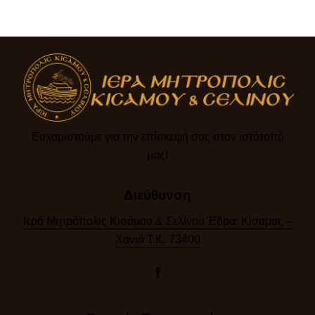
Ευχαριστούμε για την επίσκεψή σας στον ιστότοπό
μας!​
Διεύθυνση
Ιερά Μητρόπολις Κισάμου & Σελίνου Έδρα: Κίσαμος –
Χανιά Τ.Κ. 73400