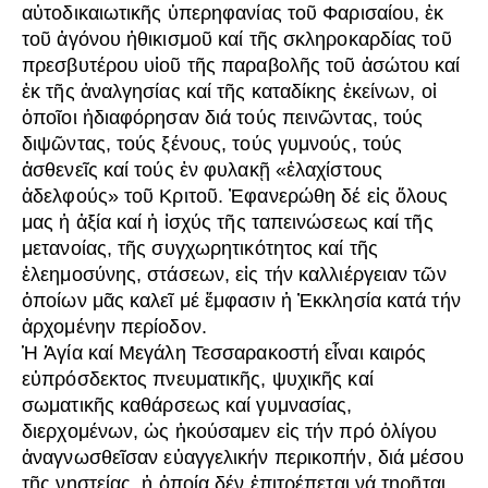
αὐτοδικαιωτικῆς ὑπερηφανίας τοῦ Φαρισαίου, ἐκ
τοῦ ἀγόνου ἠθικισμοῦ καί τῆς σκληροκαρδίας τοῦ
πρεσβυτέρου υἱοῦ τῆς παραβολῆς τοῦ ἀσώτου καί
ἐκ τῆς ἀναλγησίας καί τῆς καταδίκης ἐκείνων, οἱ
ὁποῖοι ἠδιαφόρησαν διά τούς πεινῶντας, τούς
διψῶντας, τούς ξένους, τούς γυμνούς, τούς
ἀσθενεῖς καί τούς ἐν φυλακῇ «ἐλαχίστους
ἀδελφούς» τοῦ Κριτοῦ. Ἐφανερώθη δέ εἰς ὅλους
μας ἡ ἀξία καί ἡ ἰσχύς τῆς ταπεινώσεως καί τῆς
μετανοίας, τῆς συγχωρητικότητος καί τῆς
ἐλεημοσύνης, στάσεων, εἰς τήν καλλιέργειαν τῶν
ὁποίων μᾶς καλεῖ μέ ἔμφασιν ἡ Ἐκκλησία κατά τήν
ἀρχομένην περίοδον.
Ἡ Ἁγία καί Μεγάλη Τεσσαρακοστή εἶναι καιρός
εὐπρόσδεκτος πνευματικῆς, ψυχικῆς καί
σωματικῆς καθάρσεως καί γυμνασίας,
διερχομένων, ὡς ἠκούσαμεν εἰς τήν πρό ὀλίγου
ἀναγνωσθεῖσαν εὐαγγελικήν περικοπήν, διά μέσου
τῆς νηστείας, ἡ ὁποία δέν ἐπιτρέπεται νά τηρῆται