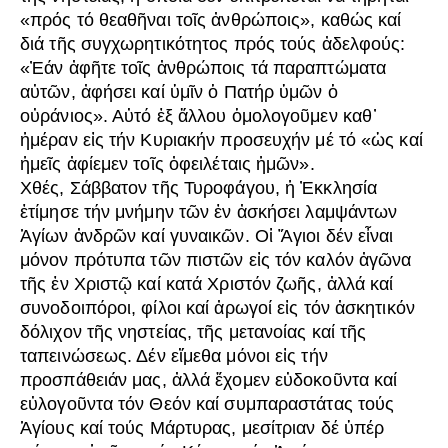
«πρός τό θεαθῆναι τοῖς ἀνθρώποις», καθώς καί
διά τῆς συγχωρητικότητος πρός τούς ἀδελφούς:
«Ἐάν ἀφῆτε τοῖς ἀνθρώποις τά παραπτώματα
αὐτῶν, ἀφήσει καί ὑμῖν ὁ Πατήρ ὑμῶν ὁ
οὐράνιος». Αὐτό ἐξ ἄλλου ὁμολογοῦμεν καθ᾿
ἡμέραν εἰς τήν Κυριακήν προσευχήν μέ τό «ὡς καί
ἡμεῖς ἀφίεμεν τοῖς ὀφειλέταις ἡμῶν».
Χθές, Σάββατον τῆς Τυροφάγου, ἡ Ἐκκλησία
ἐτίμησε τήν μνήμην τῶν ἐν ἀσκήσει λαμψάντων
Ἁγίων ἀνδρῶν καί γυναικῶν. Οἱ Ἅγιοι δέν εἶναι
μόνον πρότυπα τῶν πιστῶν εἰς τόν καλόν ἀγῶνα
τῆς ἐν Χριστῷ καί κατά Χριστόν ζωῆς, ἀλλά καί
συνοδοιπόροι, φίλοι καί ἀρωγοί εἰς τόν ἀσκητικόν
δόλιχον τῆς νηστείας, τῆς μετανοίας καί τῆς
ταπεινώσεως. Δέν εἴμεθα μόνοι εἰς τήν
προσπάθειάν μας, ἀλλά ἔχομεν εὐδοκοῦντα καί
εὐλογοῦντα τόν Θεόν καί συμπαραστάτας τούς
Ἁγίους καί τούς Μάρτυρας, μεσίτριαν δέ ὑπέρ