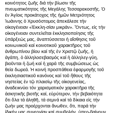
κοινότητος ζωῆς διά τήν βίωσιν τῆς
πνευματικότητος τῆς Μεγάλης Τεσσαρακοστῆς. Ὁ
ἐν Ἁγίοις προκάτοχος τῆς ἡμῶν Μετριότητος
Ἰωάννης ὁ Χρυσόστομος ἀπεκάλεσε τήν
οἰκογένειαν «Ἐκκλη-σίαν μικράν». Ὄντως, εἰς τήν
οἰκογένειαν συντελεῖται ἐκκλησιοποίησις τῆς
ὑπάρξεώς μας, ἀναπτύσσεται ἡ αἴσθησις τοῦ
κοινωνικοῦ καί κοινοτικοῦ χαρακτῆρος τοῦ
ἀνθρωπίνου βίου καί τῆς ἐν Χριστῷ ζωῆς, ἡ
ἀγάπη, ὁ ἀλληλοσεβασμός καί ἡ ἀλληλεγ-γύη,
βιοῦνται ἡ ζωή καί ἡ χαρά τῆς συμβιώσεως ὡς
θεία δωρεά. Ἡ κοινή προσπάθεια ἐφαρμογῆς τοῦ
ἐκκλησιαστικοῦ κανόνος καί τοῦ ἤθους τῆς
νηστείας ἐν τῷ πλαισίῳ τῆς οἰκογενείας,
ἀναδεικνύει τόν χαρισματικόν χαρακτῆρα τῆς
ἀσκητικῆς βιοτῆς καί, εὐρύτερον, τήν βεβαιότητα
ὅτι ὅλα τά ἀληθῆ, τά σεμνά καί τά δίκαια εἰς τήν
ζωήν μας προέρχονται ἄνωθεν, ὅτι, παρά τήν
ἰδικήν μας συνεργίαν καί συμβολήν, ὑπερ-βαίνουν,