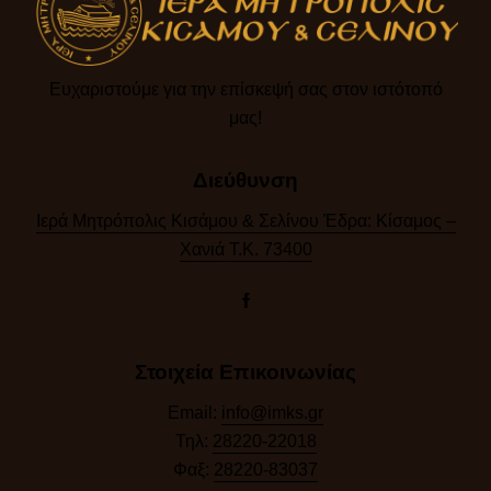
Ευχαριστούμε για την επίσκεψή σας στον ιστότοπό
μας!​
Διεύθυνση
Ιερά Μητρόπολις Κισάμου & Σελίνου Έδρα: Κίσαμος –
Χανιά Τ.Κ. 73400
Στοιχεία Επικοινωνίας
Email:
info@imks.gr
Τηλ:
28220-22018
Φαξ:
28220-83037