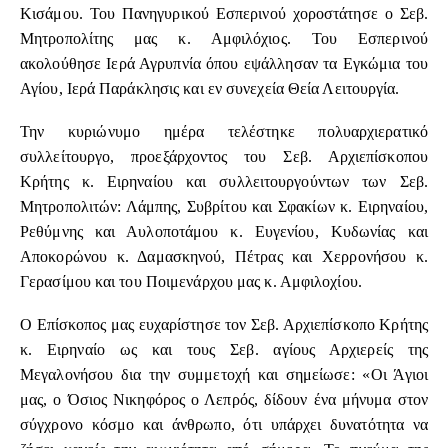
Κισάμου. Του Πανηγυρικού Εσπερινού χοροστάτησε ο Σεβ.
Μητροπολίτης μας κ. Αμφιλόχιος. Του Εσπερινού
ακολούθησε Ιερά Αγρυπνία όπου εψάλλησαν τα Εγκώμια του
Αγίου, Ιερά Παράκλησις και εν συνεχεία Θεία Λειτουργία.
Την κυριώνυμο ημέρα τελέστηκε πολυαρχιερατικό
συλλείτουργο, προεξάρχοντος του Σεβ. Αρχιεπίσκοπου
Κρήτης κ. Ειρηναίου και συλλειτουργούντων των Σεβ.
Μητροπολιτών: Λάμπης, Συβρίτου και Σφακίων κ. Ειρηναίου,
Ρεθύμνης και Αυλοποτάμου κ. Ευγενίου, Κυδωνίας και
Αποκορώνου κ. Δαμασκηνού, Πέτρας και Χερρονήσου κ.
Γερασίμου και του Ποιμενάρχου μας κ. Αμφιλοχίου.
Ο Επίσκοπος μας ευχαρίστησε τον Σεβ. Αρχιεπίσκοπο Κρήτης
κ. Ειρηναίο ως και τους Σεβ. αγίους Αρχιερείς της
Μεγαλονήσου δια την συμμετοχή και σημείωσε: «Οι Άγιοι
μας, ο Όσιος Νικηφόρος ο Λεπρός, δίδουν ένα μήνυμα στον
σύγχρονο κόσμο και άνθρωπο, ότι υπάρχει δυνατότητα να