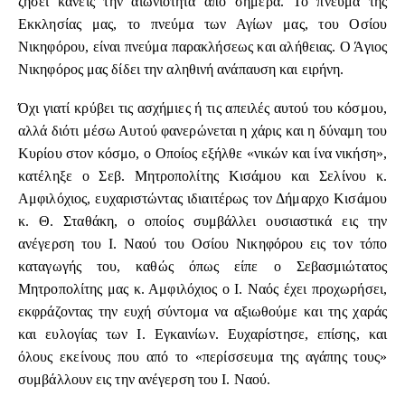
ζήσει κανείς την αιωνιότητα από σήμερα. Το πνεύμα της
Εκκλησίας μας, το πνεύμα των Αγίων μας, του Οσίου
Νικηφόρου, είναι πνεύμα παρακλήσεως και αλήθειας. Ο Άγιος
Νικηφόρος μας δίδει την αληθινή ανάπαυση και ειρήνη.
Όχι γιατί κρύβει τις ασχήμιες ή τις απειλές αυτού του κόσμου,
αλλά διότι μέσω Αυτού φανερώνεται η χάρις και η δύναμη του
Κυρίου στον κόσμο, ο Οποίος εξήλθε «νικών και ίνα νικήση»,
κατέληξε ο Σεβ. Μητροπολίτης Κισάμου και Σελίνου κ.
Αμφιλόχιος, ευχαριστώντας ιδιαιτέρως τον Δήμαρχο Κισάμου
κ. Θ. Σταθάκη, ο οποίος συμβάλλει ουσιαστικά εις την
ανέγερση του Ι. Ναού του Οσίου Νικηφόρου εις τον τόπο
καταγωγής του, καθώς όπως είπε ο Σεβασμιώτατος
Μητροπολίτης μας κ. Αμφιλόχιος ο Ι. Ναός έχει προχωρήσει,
εκφράζοντας την ευχή σύντομα να αξιωθούμε και της χαράς
και ευλογίας των Ι. Εγκαινίων. Ευχαρίστησε, επίσης, και
όλους εκείνους που από το «περίσσευμα της αγάπης τους»
συμβάλλουν εις την ανέγερση του Ι. Ναού.