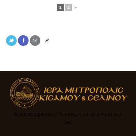
1
2
►
Ευχαριστούμε για την επίσκεψή σας στον ιστότοπό
μας!​