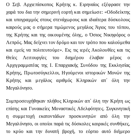
Ο Σεβ. Αρχιεπίσκοπος Κρήτης κ. Ειρηναίος εξέφρασε την
χαρά του δια την σημερινή εορτή και σημείωσε: «Οδοδείκτης
και υπογραμμός στους στενάχωρους και ιδιαίτερα δύσκολους
καιρούς μας ο σήμερα τιμώμενος μεγάλος Άγιος του τόπου,
της Κρήτης και της οικουμένης όλης, ο Όσιος Νικηφόρος ο
Λεπρός. Μας δείχνει τον δρόμο και τον τρόπο που καλούμεθα
και εμείς να πολιτευτούμε». Εις τις ιερές Ακολουθίες και τις
Θείες Λειτουργίες του διημέρου έλαβαν μέρος ο
Αρχιγραμματέας της Ι. Επαρχιακής Συνόδου της Εκκλησίας
Κρήτης, Πρωτοσύγκελλοι, Ηγούμενοι ιστορικών Μονών της
Κρήτης και μεγάλος αριθμός Κληρικών απ΄ όλη την
Μεγαλόνησο.
Συμπροσευχήθηκαν πλήθος Κληρικών απ΄ όλη την Κρήτη ως
επίσης και Γυναικείες Μοναστικές Αδελφότητες. Συγκινητική
η συμμετοχή εκατοντάδων προσκυνητών από όλη την
Μεγαλόνησο, οι οποίοι παρά τις δύσκολες καιρικές συνθήκες,
το κρύο και την δυνατή βροχή, το εόρτιο αυτό διήμερο