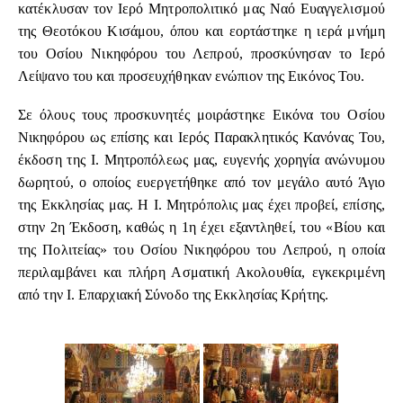
κατέκλυσαν τον Ιερό Μητροπολιτικό μας Ναό Ευαγγελισμού
της Θεοτόκου Κισάμου, όπου και εορτάστηκε η ιερά μνήμη
του Οσίου Νικηφόρου του Λεπρού, προσκύνησαν το Ιερό
Λείψανο του και προσευχήθηκαν ενώπιον της Εικόνος Του.
Σε όλους τους προσκυνητές μοιράστηκε Εικόνα του Οσίου
Νικηφόρου ως επίσης και Ιερός Παρακλητικός Κανόνας Του,
έκδοση της Ι. Μητροπόλεως μας, ευγενής χορηγία ανώνυμου
δωρητού, ο οποίος ευεργετήθηκε από τον μεγάλο αυτό Άγιο
της Εκκλησίας μας. Η Ι. Μητρόπολις μας έχει προβεί, επίσης,
στην 2η Έκδοση, καθώς η 1η έχει εξαντληθεί, του «Βίου και
της Πολιτείας» του Οσίου Νικηφόρου του Λεπρού, η οποία
περιλαμβάνει και πλήρη Ασματική Ακολουθία, εγκεκριμένη
από την Ι. Επαρχιακή Σύνοδο της Εκκλησίας Κρήτης.