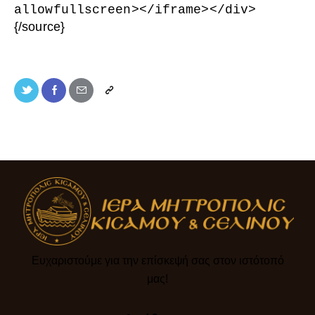
allowfullscreen
>
<
/iframe
>
<
/div
>
{/source}
Ευχαριστούμε για την επίσκεψή σας στον ιστότοπό
μας!​