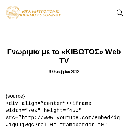
ΕΠΊΚΑΙΡΑ
Γνωριμία με το «ΚΙΒΩΤΟΣ» Web
TV
9 Οκτωβρίου 2012
{source}
<
div align=”center”
>
<
iframe
width=”700″ height=”460″
src=”http://www.youtube.com/embed/dq
J1gQJjwgc?rel=0″ frameborder=”0″