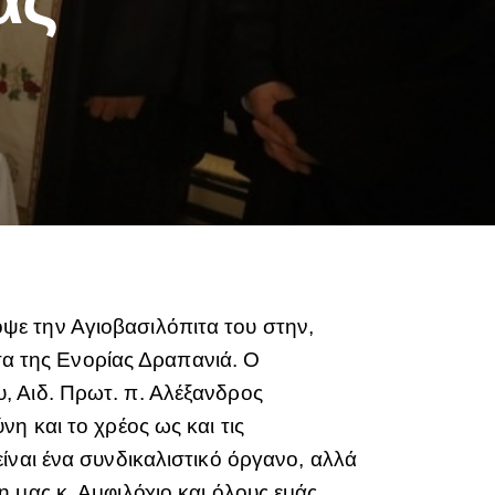
ψε την Αγιοβασιλόπιτα του στην,
υσα της Ενορίας Δραπανιά. Ο
, Αιδ. Πρωτ. π. Αλέξανδρος
η και το χρέος ως και τις
ίναι ένα συνδικαλιστικό όργανο, αλλά
 μας κ. Αμφιλόχιο και όλους εμάς