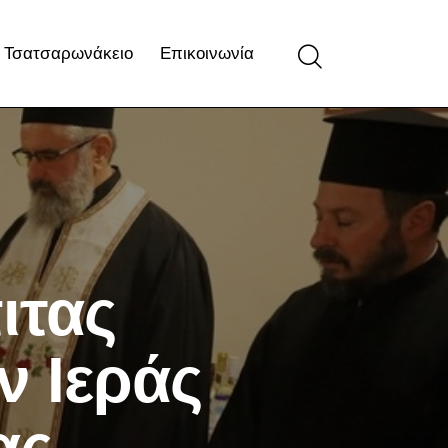
Τσατσαρωνάκειο
Επικοινωνία
ιτας
 Ιεράς
ας