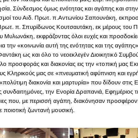
ησία. Σύνδεσμος όμως ενότητας και αγάπης και στη
σμοί του Αιδ. Πρωτ. π.Αντωνίου Σαπουνάκη, εκπρο
Πρωτ. π. Σπυρίδωνος Κουτσαυτάκη, εκ μέρους του 
υ Μυλωνάκη, εκφράζοντας όλοι ευχές και προσδοκίε
δια την «κοινωνία αυτή της ενότητας και της αγάπης
αντάκη ως και όλο το νεοεκλεγέν Διοικητικό Συμβο
ζήλο προσφοράς και διακονίας εις την «τοπική μας Ε
υς Κληρικούς μας σε «πνευματική αφύπνιση και εγρή
«πολύτιμη διακονία και μαρτυρία» που δίδουν στις Εν
 συνδαιτημόνες, την Ενορία Δραπανιά, Εφημέριος τη
ριες που, με περισσή αγάπη, διακόνησαν προσφέρον
 ποιοτική ζωντανή μουσική.