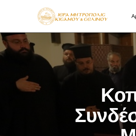
Α
Κοπ
Συνδέ
Μ