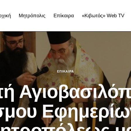
ρχική
Μητρόπολις
Επίκαιρα
«Κιβωτός» Web TV
ΕΠΊΚΑΙΡΑ
ή Αγιοβασιλόπ
σμου Εφημερίων
ητροπόλεως μ