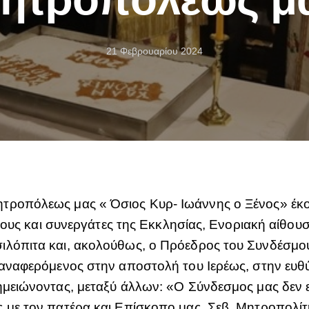
21 Φεβρουαρίου 2024
τροπόλεως μας « Όσιος Κυρ- Ιωάννης ο Ξένος» έκο
ς τους και συνεργάτες της Εκκλησίας, Ενοριακή αίθο
ιλόπιτα και, ακολούθως, ο Πρόεδρος του Συνδέσμου
αναφερόμενος στην αποστολή του Ιερέως, στην ευθύν
ημειώνοντας, μεταξύ άλλων: «Ο Σύνδεσμος μας δεν ε
 με τον πατέρα και Επίσκοπο μας, Σεβ. Μητροπολίτη