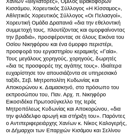
Χανίων «Βιγλάτορες», Όμιλος Βρακοφόρων
Κισσάμου, Χορευτικός Σύλλογος «Η Κίσσαμος»,
Αθλητικός Χορευτικός Σύλλογος «Οι Πελασγοί»,
Χορευτική Ομάδα Δραπανιά «δια την εθελοντική
συμμετοχή τους, πλουτίζοντας και ομορφαίνοντας
την βραδιά», προσφέροντας σε όλους Εικόνα του
Οσίου Νικηφόρου και ένα όμορφο περιστέρι,
προσφορά του εργαστηρίου κεραμικής «Γαία».
Τους μεγάλους χορηγούς, χορηγούς, δωρητές
«δια τις προσφορές της αγάπης τους». Ιδιαίτερα
ευχαρίστησε τον απουσιάζοντα σε υπηρεσιακό
ταξίδι, Σεβ. Μητροπολίτη Κυδωνίας και
Αποκορώνου κ. Δαμασκηνό, στο πρόσωπο του
εκπροσώπου του, Παν. Αρχ. π. Νικηφόρο
Εικοσιδέκα Πρωτοσύγκελλο της Ιεράς
Μητροπόλεως Κυδωνίας και Αποκορώνου, «δια
την φιλάδελφο αρωγή και στήριξη του». Παρόντες
ο Αντιπεριφερειάρχης Χανίων κ. Νίκος Καλογερής,
οι Δήμαρχοι των Επαρχιών Κισάμου και Σελίνου