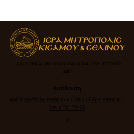
Ευχαριστούμε για την επίσκεψή σας στον ιστότοπό
μας!​
Διεύθυνση
Ιερά Μητρόπολις Κισάμου & Σελίνου Έδρα: Κίσαμος –
Χανιά Τ.Κ. 73400