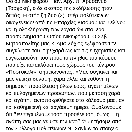
Οσίου Νικηφόρου, Παν. Αρχ. π. Χρύσανθο
(Τσαχάκη), ο δε σκοπός της εκδήλωσης ήταν
διττός. Η στήριξη δύο (2) υπέρ-πολύτεκνων
οικογενειών από τις Επαρχίες Κισάμου και Σελίνου
και η ολοκλήρωση των εργασιών στο ιερό
προσκύνημα του Οσίου Νικηφόρου. Ο Σεβ.
Μητροπολίτης μας κ. Αμφιλόχιος εξέφρασε την
συγκίνηση του, την χαρά ως και τις ευχαριστίες και
ευγνωμοσύνη του προς το πλήθος του κόσμου
που είχε κατακλύσει τους χώρους του κέντρου
«Πορτοκάλι», σημειώνοντας: «Μας συγκινεί και
μας γεμίζει δύναμη, χαρά αλλά και ευθύνη η
σημερινή προσέλευση όλων εσάς, αγαπημένων
και ευλογημένων προσώπων, που με τόση χαρά
και αγάπη, ανταποκριθήκατε στο κάλεσμα μας, αν
και καθημερινή και εργάσιμη ημέρα. Ομολογούμε
ότι δεν περιμέναμε τόση προσέλευση, όμως… η
αγάπη σας μας γέμισε την καρδιά! Ζητήσαμε από
τον Σύλλογο Πολυτέκνων Ν. Χανίων τα στοιχεία