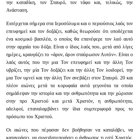
την καταδίκη, τον Σταυρό, τον τάφο και, τελικώς, την
Ανάσταση.
Εισέρχεται σήμερα στα Ιεροσόλυμα και ο περιούσιος λαός τον
επευφημεί και τον δοξάζει, καθώς θεωρούσε ότι υποδέχεται
ένα κοσμικό βασιλέα, ο οποίος θα επανέφερε τον λαό αυτό
στην αρχαία του δόξα. Είναι ο ίδιος λαός που, μετά από λίγες
ημέρες, κραυγάζει το «άρον, άρον σταύρωσον Αυτόν». Είναι ο
λαός αυτός που την μια Τον επευφημεί και την άλλη Τον
υβρίζει, την μία Τον δοξάζει και την άλλη Τον λοιδορεί, την
μια Τον υμνεί και την άλλη Τον ανεβάζει στον Σταυρό. 20 και
πλέον αιώνες μετά τα κορυφαία αυτά γεγονότα τα οποία
σημάδεψαν την ιστορία και την ανθρωπότητα και την χώρισαν
στην προ Χριστού και μετά Χριστόν, η ανθρωπότητα,
αδελφοί, επαναλαμβάνει την ίδια συμπεριφορά προς το
πρόσωπο του Χριστού.
Οι αιώνες που πέρασαν δεν βοήθησαν να καταλάβει, να
κατανοήσει, να συνειδητοποιήσει ο άνθρωπος τι εστί Χριστός.