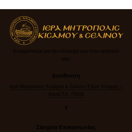
Ευχαριστούμε για την επίσκεψή σας στον ιστότοπό
μας!​
Διεύθυνση
Ιερά Μητρόπολις Κισάμου & Σελίνου Έδρα: Κίσαμος –
Χανιά Τ.Κ. 73400
Στοιχεία Επικοινωνίας