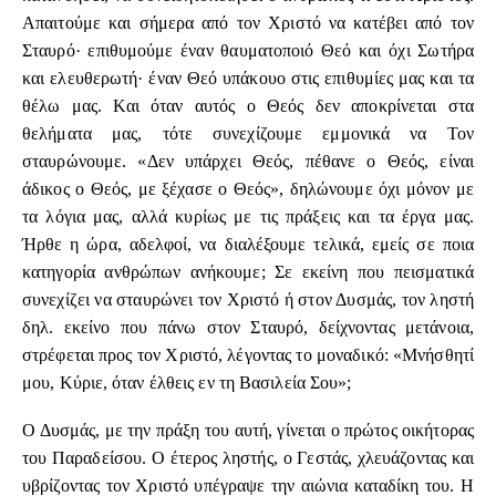
Απαιτούμε και σήμερα από τον Χριστό να κατέβει από τον
Σταυρό· επιθυμούμε έναν θαυματοποιό Θεό και όχι Σωτήρα
και ελευθερωτή· έναν Θεό υπάκουο στις επιθυμίες μας και τα
θέλω μας. Και όταν αυτός ο Θεός δεν αποκρίνεται στα
θελήματα μας, τότε συνεχίζουμε εμμονικά να Τον
σταυρώνουμε. «Δεν υπάρχει Θεός, πέθανε ο Θεός, είναι
άδικος ο Θεός, με ξέχασε ο Θεός», δηλώνουμε όχι μόνον με
τα λόγια μας, αλλά κυρίως με τις πράξεις και τα έργα μας.
Ήρθε η ώρα, αδελφοί, να διαλέξουμε τελικά, εμείς σε ποια
κατηγορία ανθρώπων ανήκουμε; Σε εκείνη που πεισματικά
συνεχίζει να σταυρώνει τον Χριστό ή στον Δυσμάς, τον ληστή
δηλ. εκείνο που πάνω στον Σταυρό, δείχνοντας μετάνοια,
στρέφεται προς τον Χριστό, λέγοντας το μοναδικό: «Μνήσθητί
μου, Κύριε, όταν έλθεις εν τη Βασιλεία Σου»;
Ο Δυσμάς, με την πράξη του αυτή, γίνεται ο πρώτος οικήτορας
του Παραδείσου. Ο έτερος ληστής, ο Γεστάς, χλευάζοντας και
υβρίζοντας τον Χριστό υπέγραψε την αιώνια καταδίκη του. Η